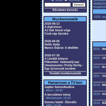
filmet
személyt
Szeretnél 
adatbázis
megjeleni
Részletes keresés
2026. au
Mozibemutatók
2026-08-13
A jégkrémes
Az Oak Street vége
Csak egy éjszaka
2026-08-06
Helló, Haifa
Mancs őrjárat: A dinófilm
2025 -
Me
2026-07-30
2023 -
10
A Léviták könyve
Pókember: Vadonatúj nap
Umamusume: Pretty Derby -
2022 -
Ikr
Egy új korszak kezdete
További mozibemutatók
2021 -
Vi
Hamarosan a TV-ben
2019 -
Mi
Jupiter felemelkedése
- Mozi+, 18:40
2018 -
Ist
A becsületes tolvaj
- Moziverzum, 19:10
Gonosz halott - Ébredés
2018 -
Bű
- HBO, 20:00