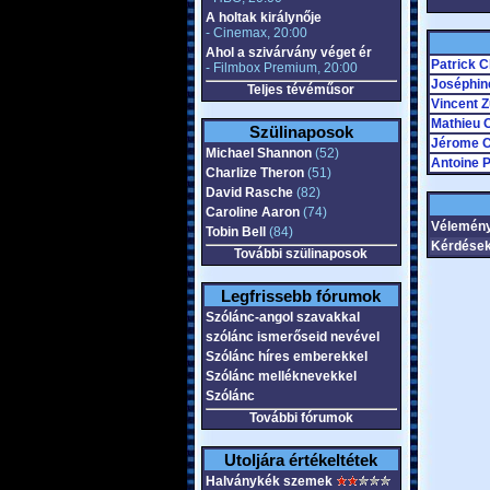
A holtak királynője
- Cinemax, 20:00
Ahol a szivárvány véget ér
Patrick 
- Filmbox Premium, 20:00
Joséphin
Teljes tévéműsor
Vincent Z
Mathieu O
Szülinaposok
Jérome 
Michael Shannon
(52)
Antoine 
Charlize Theron
(51)
David Rasche
(82)
Caroline Aaron
(74)
Vélemény
Tobin Bell
(84)
Kérdések
További szülinaposok
Legfrissebb fórumok
Szólánc-angol szavakkal
szólánc ismerőseid nevével
Szólánc híres emberekkel
Szólánc melléknevekkel
Szólánc
További fórumok
Utoljára értékeltétek
Halványkék szemek