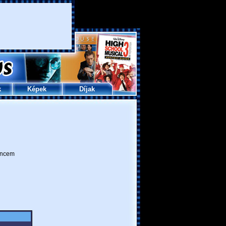
k
Képek
Díjak
ncem