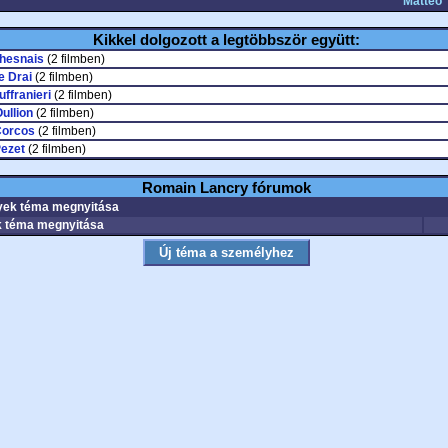
Matteo
Kikkel dolgozott a legtöbbször együtt:
Chesnais
(2 filmben)
e Drai
(2 filmben)
uffranieri
(2 filmben)
ullion
(2 filmben)
Corcos
(2 filmben)
Pezet
(2 filmben)
Romain Lancry fórumok
ek téma megnyitása
 téma megnyitása