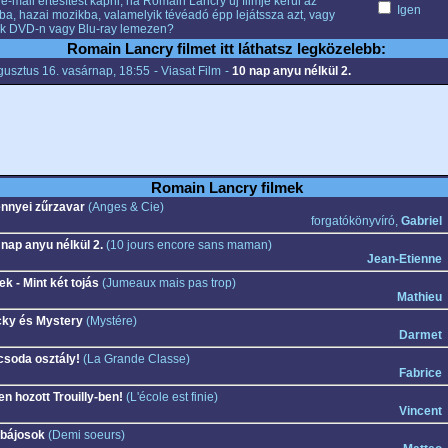
e-mail értesítést kapni, ha Romain Lancry új filmje kerül az
Igen
ba, hazai mozikba, valamelyik tévéadó épp lejátssza azt, vagy
k DVD-n vagy Blu-ray lemezen?
Romain Lancry filmet itt láthatsz legközelebb:
gusztus 16. vasárnap, 18:55
- Viasat Film
-
10 nap anyu nélkül 2.
Romain Lancry filmek
nnyei zűrzavar
(Anges & Cie)
forgatókönyvíró,
Gabriel
 nap anyu nélkül 2.
(10 jours encore sans maman)
Jean-Etienne
ek - Mint két tojás
(Jumeaux mais pas trop)
Mathieu
cky és Mystery
(Mystére)
Darmet
csoda osztály!
(La Grande Classe)
Fabrice
en hozott Trouilly-ben!
(L'école est finie)
Vincent
bájosok
(Demi soeurs)