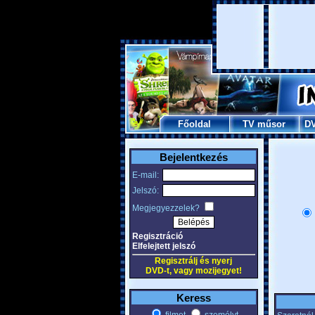
Főoldal
TV műsor
D
Bejelentkezés
E-mail:
Jelszó:
Megjegyezzelek?
Regisztráció
Elfelejtett jelszó
Regisztrálj és nyerj
DVD-t, vagy mozijegyet!
Keress