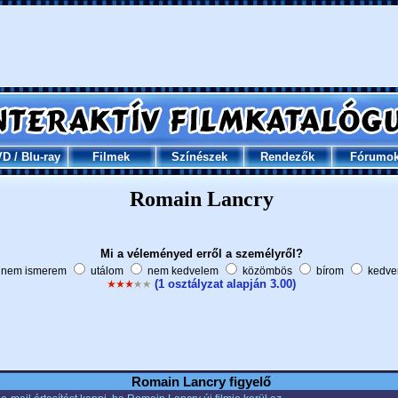
VD
/
Blu-ray
Filmek
Színészek
Rendezők
Fórumo
Romain Lancry
Mi a véleményed erről a személyről?
nem ismerem
utálom
nem kedvelem
közömbös
bírom
kedve
(1 osztályzat alapján 3.00)
Romain Lancry figyelő