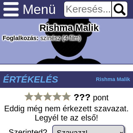
Menü
Rishma Malik
Foglalkozás:
színész
(4 film)
ÉRTÉKELÉS
Rishma Malik
???
pont
Eddig még nem érkezett szavazat.
Legyél te az első!
Szerinted?