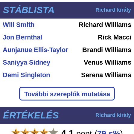
STÁBLISTA
Richard király
Will Smith
Richard Williams
Jon Bernthal
Rick Macci
Aunjanue Ellis-Taylor
Brandi Williams
Saniyya Sidney
Venus Williams
Demi Singleton
Serena Williams
További szereplők mutatása
ÉRTÉKELÉS
Richard király
4.1
pont
(
79 s%
)