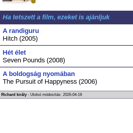
Ha tetszett a film, ezeket is ajánljuk
A randiguru
Hitch (2005)
Hét élet
Seven Pounds (2008)
A boldogság nyomában
The Pursuit of Happyness (2006)
Richard király
-
Utolsó módosítás:
2026-04-19