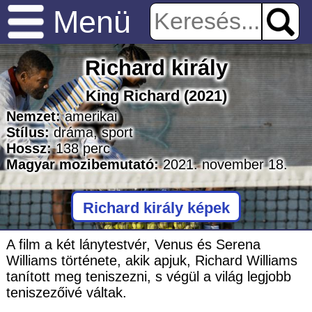
Menü
Richard király
King Richard
(2021)
Nemzet:
amerikai
Stílus:
dráma
,
sport
Hossz:
138
perc
Magyar mozibemutató:
2021. november 18.
Richard király képek
A film a két lánytestvér, Venus és Serena
Williams története, akik apjuk, Richard Williams
tanított meg teniszezni, s végül a világ legjobb
teniszezőivé váltak.