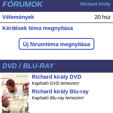
FÓRUMOK
Richard király
Vélemények
20 hsz
Kérdések téma megnyitása
Új fórumtéma megnyitása
DVD / BLU-RAY
Richard király DVD
Kapható DVD lemezen!
Richard király Blu-ray
Kapható Blu-ray lemezen!