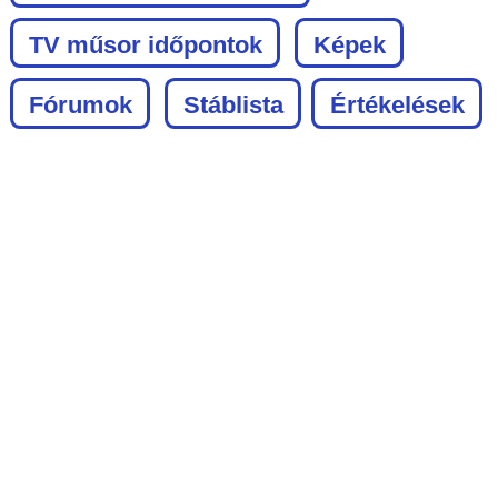
TV műsor időpontok
Képek
Fórumok
Stáblista
Értékelések