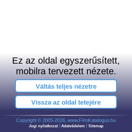
Ez az oldal egyszerűsített,
mobilra tervezett nézete.
Váltás teljes nézetre
Vissza az oldal tetejére
Copyright © 2005-2026, www.FilmKatalogus.hu
|
|
Jogi nyilatkozat
Adatvédelem
Sitemap