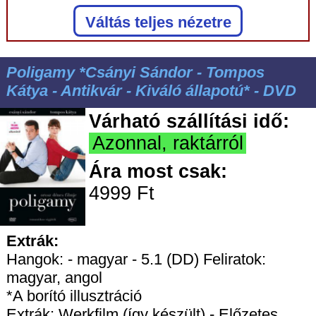
Váltás teljes nézetre
Poligamy *Csányi Sándor - Tompos
Kátya - Antikvár - Kiváló állapotú* - DVD
Várható szállítási idő:
Azonnal, raktárról
Ára most csak:
4999 Ft
Extrák:
Hangok: - magyar - 5.1 (DD) Feliratok:
magyar, angol
*A borító illusztráció
Extrák: Werkfilm (így készült) - Előzetes