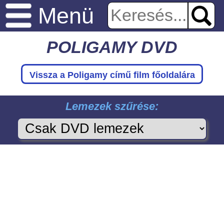
Menü
POLIGAMY DVD
Vissza a Poligamy
című film főoldalára
Lemezek szűrése: