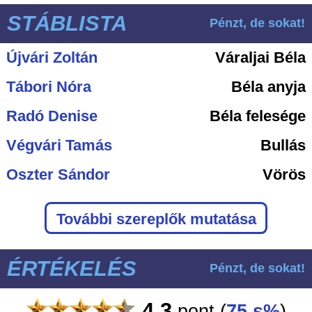
STÁBLISTA
Pénzt, de sokat!
Újvári Zoltán
Váraljai Béla
Tábori Nóra
Béla anyja
Radó Denise
Béla felesége
Végvári Tamás
Bullás
Oszter Sándor
Vörös
További szereplők mutatása
ÉRTÉKELÉS
Pénzt, de sokat!
4.3
pont
(
75 s%
)