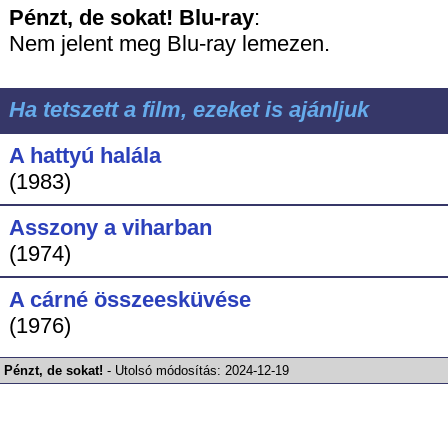
Pénzt, de sokat!
Blu-ray
:
Nem jelent meg Blu-ray lemezen.
Ha tetszett a film, ezeket is ajánljuk
A hattyú halála
(1983)
Asszony a viharban
(1974)
A cárné összeesküvése
(1976)
Pénzt, de sokat!
-
Utolsó módosítás:
2024-12-19