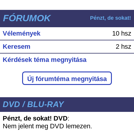
FÓRUMOK
Pénzt, de sokat!
Vélemények
10 hsz
Keresem
2 hsz
Kérdések téma megnyitása
Új fórumtéma megnyitása
DVD / BLU-RAY
Pénzt, de sokat! DVD
:
Nem jelent meg DVD lemezen.