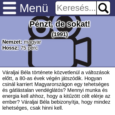
Menü
Pénzt, de sokat!
(1991)
Nemzet:
magyar
Hossz:
75
perc
Váraljai Béla története közvetlenül a változások
előtt, a 80-as évek végén játszódik. Hogyan
csinál karriert Magyarországon egy tehetséges
és gátlástalan vendéglátós? Mennyi munka és
energia kell ahhoz, hogy a kitűzött célt elérje az
ember? Váraljai Béla bebizonyítja, hogy mindez
lehetséges, csak hinni kell.