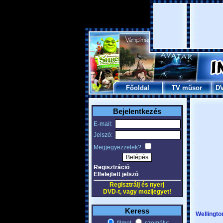
Főoldal
TV műsor
D
Bejelentkezés
E-mail:
Jelszó:
Megjegyezzelek?
Regisztráció
Elfelejtett jelszó
Regisztrálj és nyerj
DVD-t, vagy mozijegyet!
Keress
Wellingto