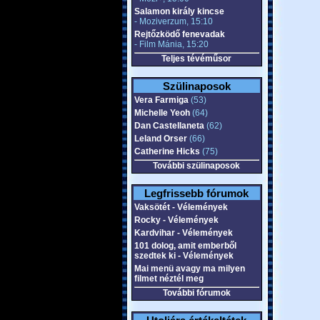
Salamon király kincse
- Moziverzum, 15:10
Rejtőzködő fenevadak
- Film Mánia, 15:20
Teljes tévéműsor
Szülinaposok
Vera Farmiga
(53)
Michelle Yeoh
(64)
Dan Castellaneta
(62)
Leland Orser
(66)
Catherine Hicks
(75)
További szülinaposok
Legfrissebb fórumok
Vaksötét - Vélemények
Rocky - Vélemények
Kardvihar - Vélemények
101 dolog, amit emberből
szedtek ki - Vélemények
Mai menü avagy ma milyen
filmet néztél meg
További fórumok