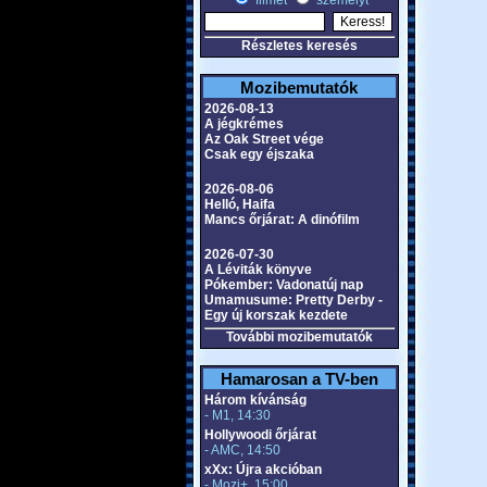
filmet
személyt
Részletes keresés
Mozibemutatók
2026-08-13
A jégkrémes
Az Oak Street vége
Csak egy éjszaka
2026-08-06
Helló, Haifa
Mancs őrjárat: A dinófilm
2026-07-30
A Léviták könyve
Pókember: Vadonatúj nap
Umamusume: Pretty Derby -
Egy új korszak kezdete
További mozibemutatók
Hamarosan a TV-ben
Három kívánság
- M1, 14:30
Hollywoodi őrjárat
- AMC, 14:50
xXx: Újra akcióban
- Mozi+, 15:00