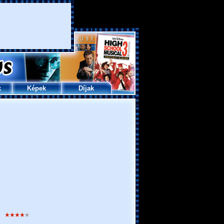
k
Képek
Díjak