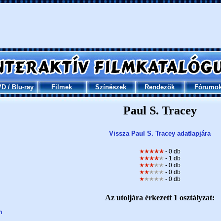
VD
/
Blu-ray
Filmek
Színészek
Rendezők
Fórumo
Paul S. Tracey
Vissza Paul S. Tracey adatlapjára
- 0 db
- 1 db
- 0 db
- 0 db
- 0 db
Az utoljára érkezett 1 osztályzat:
n