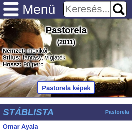
Menü
Pastorela
(2011)
Nemzet:
mexikói
Stílus:
fantasy
,
vígjáték
Hossz:
90
perc
Pastorela képek
STÁBLISTA
Pastorela
Omar Ayala