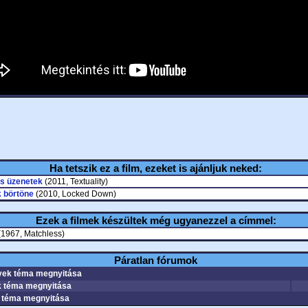
Ha tetszik ez a film, ezeket is ajánljuk neked:
s üzenetek
(2011, Textuality)
 börtöne
(2010, Locked Down)
Ezek a filmek készültek még ugyanezzel a címmel:
1967, Matchless)
Páratlan fórumok
ek téma megnyitása
 téma megnyitása
téma megnyitása