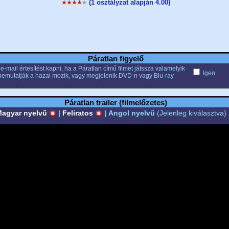
(1 osztályzat alapján 4.00)
Páratlan figyelő
e-mail értesítést kapni, ha a Páratlan című filmet játssza valamelyik
Igen
bemutatják a hazai mozik, vagy megjelenik DVD-n vagy Blu-ray
Páratlan trailer (filmelőzetes)
agyar nyelvű
|
Feliratos
|
Angol nyelvű
(Jelenleg kiválasztva)