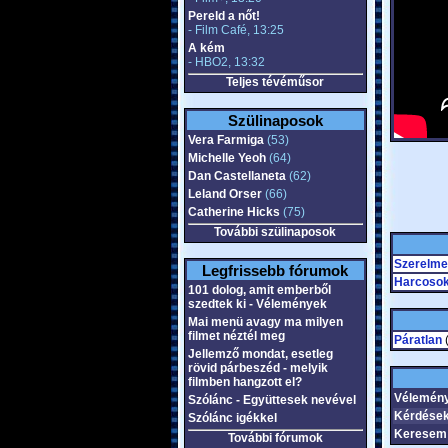
Pereld a nőt!
- Film Café, 13:25
A kém
- HBO2, 13:32
Teljes tévéműsor
Szülinaposok
Vera Farmiga
(53)
Michelle Yeoh
(64)
Dan Castellaneta
(62)
Leland Orser
(66)
Catherine Hicks
(75)
További szülinaposok
Szerelme
Legfrissebb fórumok
Harcosok
101 dolog, amit emberből
szedtek ki - Vélemények
Mai menü avagy ma milyen
filmet néztél meg
Páratlan
(
Jellemző mondat, esetleg
rövid párbeszéd - melyik
filmben hangzott el?
Vélemény
Szólánc - Együttesek nevével
Kérdések
Szólánc igékkel
Keresem 
További fórumok