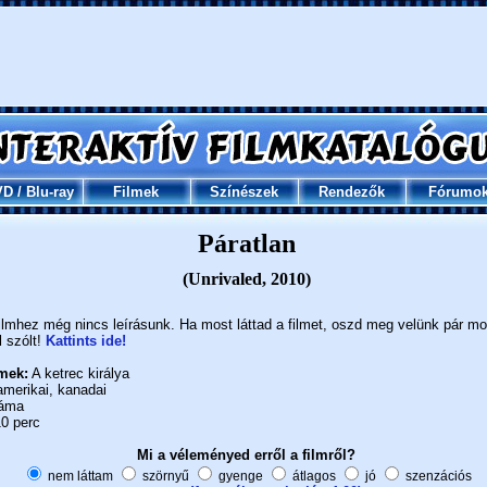
VD
/
Blu-ray
Filmek
Színészek
Rendezők
Fórumo
Páratlan
(Unrivaled, 2010)
ilmhez még nincs leírásunk. Ha most láttad a filmet, oszd meg velünk pár m
l szólt!
Kattints ide!
mek:
A ketrec királya
merikai, kanadai
áma
0 perc
Mi a véleményed erről a filmről?
nem láttam
szörnyű
gyenge
átlagos
jó
szenzációs