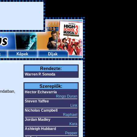
k
Képek
Díjak
Rendezte:
Warren P. Sonoda
Szereplők:
ondatban,
Hector Echavarria
Ringo Duran
Steven Yaffee
Link
Nicholas Campbell
Raphael
Jordan Madley
Kara
Ashleigh Hubbard
Pepper