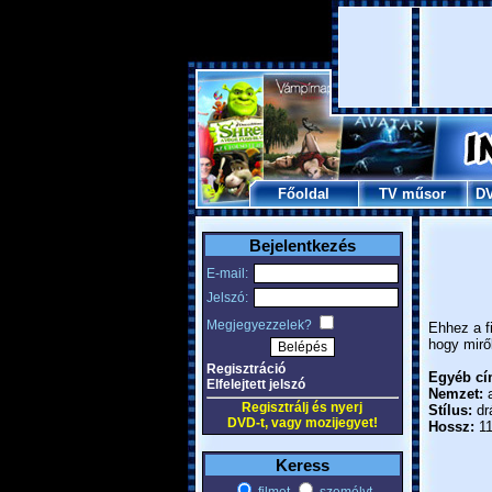
Főoldal
TV műsor
D
Bejelentkezés
E-mail:
Jelszó:
Megjegyezzelek?
Ehhez a f
hogy mirő
Regisztráció
Egyéb cí
Elfelejtett jelszó
Nemzet:
a
Regisztrálj és nyerj
Stílus:
dr
DVD-t, vagy mozijegyet!
Hossz:
11
Keress