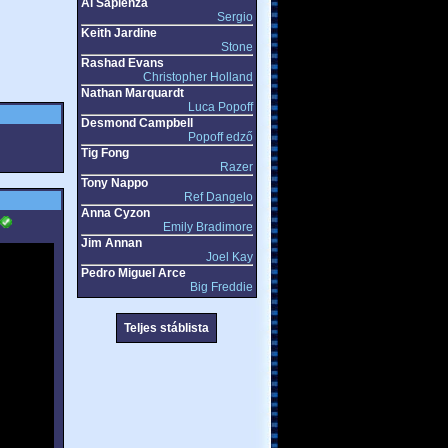
Al Sapienza
Sergio
Keith Jardine
Stone
Rashad Evans
Christopher Holland
Nathan Marquardt
Luca Popoff
Desmond Campbell
Popoff edző
Tig Fong
Razer
Tony Nappo
Ref Dangelo
Anna Cyzon
Emily Bradimore
Jim Annan
Joel Kay
Pedro Miguel Arce
Big Freddie
Teljes stáblista