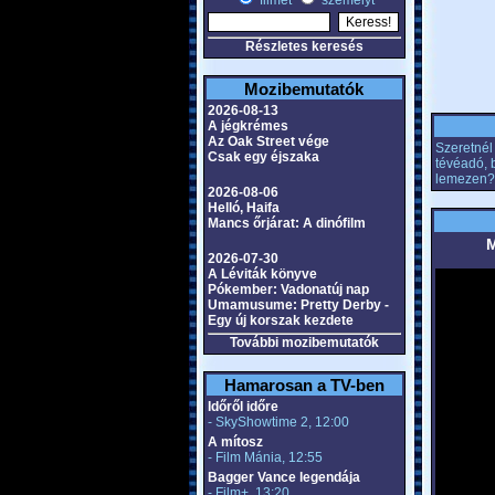
filmet
személyt
Részletes keresés
Mozibemutatók
2026-08-13
A jégkrémes
Az Oak Street vége
Szeretnél 
Csak egy éjszaka
tévéadó, 
lemezen?
2026-08-06
Helló, Haifa
Mancs őrjárat: A dinófilm
M
2026-07-30
A Léviták könyve
Pókember: Vadonatúj nap
Umamusume: Pretty Derby -
Egy új korszak kezdete
További mozibemutatók
Hamarosan a TV-ben
Időről időre
- SkyShowtime 2, 12:00
A mítosz
- Film Mánia, 12:55
Bagger Vance legendája
- Film+, 13:20