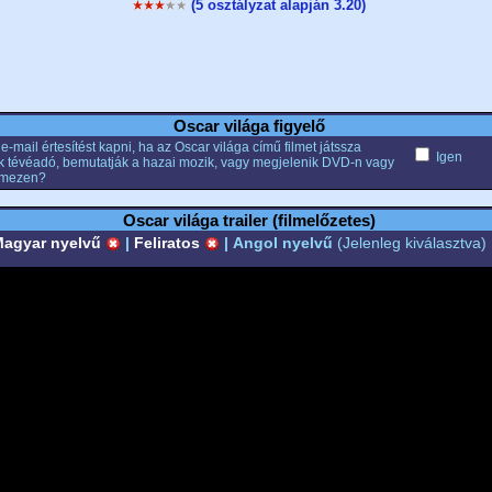
(5 osztályzat alapján 3.20)
Oscar világa figyelő
e-mail értesítést kapni, ha az Oscar világa című filmet játssza
Igen
k tévéadó, bemutatják a hazai mozik, vagy megjelenik DVD-n vagy
emezen?
Oscar világa trailer (filmelőzetes)
agyar nyelvű
|
Feliratos
|
Angol nyelvű
(Jelenleg kiválasztva)