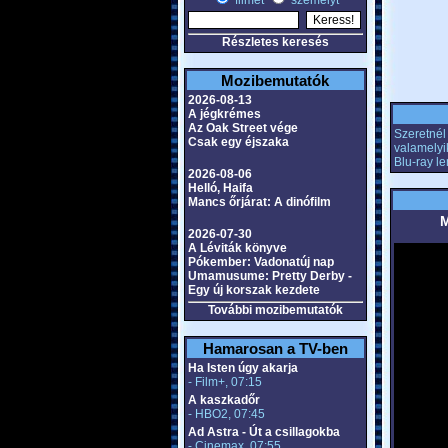
filmet
személyt
Részletes keresés
Mozibemutatók
2026-08-13
A jégkrémes
Az Oak Street vége
Szeretnél 
Csak egy éjszaka
valamelyi
Blu-ray l
2026-08-06
Helló, Haifa
Mancs őrjárat: A dinófilm
M
2026-07-30
A Léviták könyve
Pókember: Vadonatúj nap
Umamusume: Pretty Derby -
Egy új korszak kezdete
További mozibemutatók
Hamarosan a TV-ben
Ha Isten úgy akarja
- Film+, 07:15
A kaszkadőr
- HBO2, 07:45
Ad Astra - Út a csillagokba
- Cinemax, 07:55