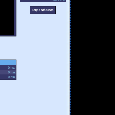
Teljes stáblista
0 hsz
0 hsz
0 hsz