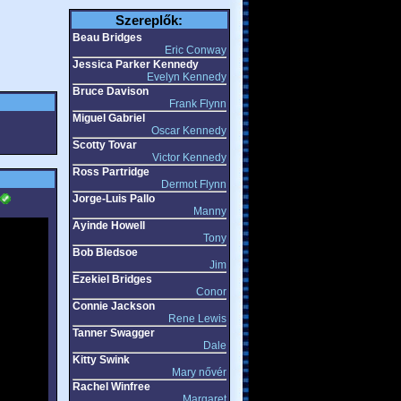
Szereplők:
Beau Bridges
Eric Conway
Jessica Parker Kennedy
Evelyn Kennedy
Bruce Davison
Frank Flynn
Miguel Gabriel
Oscar Kennedy
Scotty Tovar
Victor Kennedy
Ross Partridge
Dermot Flynn
Jorge-Luis Pallo
Manny
Ayinde Howell
Tony
Bob Bledsoe
Jim
Ezekiel Bridges
Conor
Connie Jackson
Rene Lewis
Tanner Swagger
Dale
Kitty Swink
Mary nővér
Rachel Winfree
Margaret