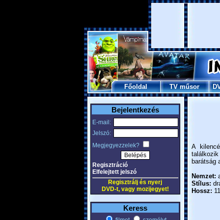
Főoldal
TV műsor
D
Bejelentkezés
E-mail:
Jelszó:
Megjegyezzelek?
A kilenc
találkozi
barátság 
Regisztráció
Elfelejtett jelszó
Nemzet:
a
Regisztrálj és nyerj
Stílus:
dr
DVD-t, vagy mozijegyet!
Hossz:
11
Keress