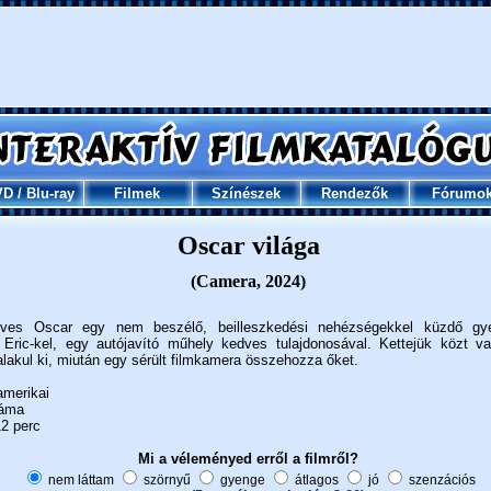
VD
/
Blu-ray
Filmek
Színészek
Rendezők
Fórumo
Oscar világa
(Camera, 2024)
éves Oscar egy nem beszélő, beilleszkedési nehézségekkel küzdő gy
k Eric-kel, egy autójavító műhely kedves tulajdonosával. Kettejük közt va
alakul ki, miután egy sérült filmkamera összehozza őket.
merikai
áma
2 perc
Mi a véleményed erről a filmről?
nem láttam
szörnyű
gyenge
átlagos
jó
szenzációs