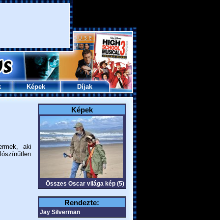
k
Képek
Díjak
Képek
ermek, aki
lószínűtlen
Összes Oscar világa kép (5)
Rendezte:
Jay Silverman