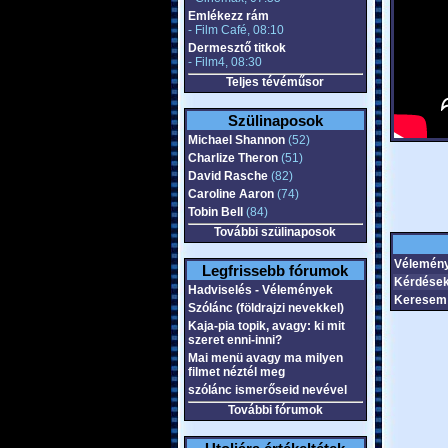
Emlékezz rám
- Film Café, 08:10
Dermesztő titkok
- Film4, 08:30
Teljes tévéműsor
Szülinaposok
Michael Shannon
(52)
Charlize Theron
(51)
David Rasche
(82)
Caroline Aaron
(74)
Tobin Bell
(84)
További szülinaposok
Vélemény
Legfrissebb fórumok
Kérdések
Hadviselés - Vélemények
Keresem 
Szólánc (földrajzi nevekkel)
Kaja-pia topik, avagy: ki mit
szeret enni-inni?
Mai menü avagy ma milyen
filmet néztél meg
szólánc ismerőseid nevével
További fórumok