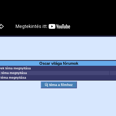
Oscar világa fórumok
ek téma megnyitása
 téma megnyitása
téma megnyitása