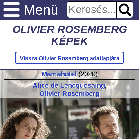
Menü
OLIVIER ROSEMBERG
KÉPEK
Vissza Olivier Rosemberg adatlapjára
Mamahotel
(2020)
Alice de Lencquesaing
,
Olivier Rosemberg