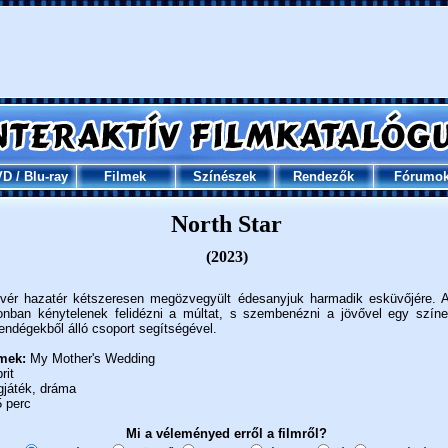
VD
/
Blu-ray
Filmek
Színészek
Rendezők
Fórumo
North Star
(2023)
vér hazatér kétszeresen megözvegyült édesanyjuk harmadik esküvőjére. 
onban kénytelenek felidézni a múltat, s szembenézni a jövővel egy színe
endégekből álló csoport segítségével.
mek:
My Mother's Wedding
rit
gjáték, dráma
 perc
Mi a véleményed erről a filmről?