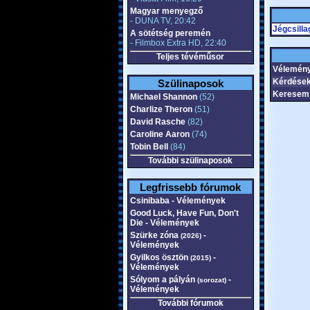
Magyar menyegző
- DUNA TV, 20:42
Jégcsilla
A sötétség peremén
- Filmbox Extra HD, 22:40
Teljes tévéműsor
Vélemény
Kérdések
Szülinaposok
Keresem 
Michael Shannon
(52)
Charlize Theron
(51)
David Rasche
(82)
Caroline Aaron
(74)
Tobin Bell
(84)
További szülinaposok
Legfrissebb fórumok
Csinibaba - Vélemények
Good Luck, Have Fun, Don't
Die - Vélemények
Szürke zóna
-
(2026)
Vélemények
Gyilkos ösztön
-
(2015)
Vélemények
Sólyom a pályán
-
(sorozat)
Vélemények
További fórumok