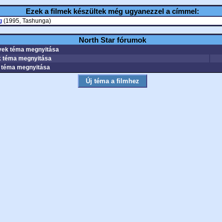
Ezek a filmek készültek még ugyanezzel a címmel:
g
(1995, Tashunga)
North Star fórumok
ek téma megnyitása
 téma megnyitása
téma megnyitása