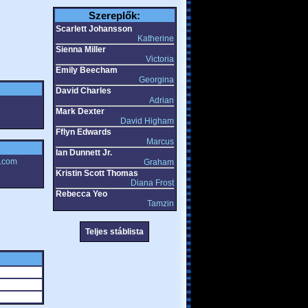
Szereplők:
Scarlett Johansson
Katherine
Sienna Miller
Victoria
Emily Beecham
Georgina
David Charles
Adrian
Mark Dexter
David Higham
Fflyn Edwards
Marcus
Ian Dunnett Jr.
e.com
Graham
Kristin Scott Thomas
Diana Frost
Rebecca Yeo
Tamzin
Teljes stáblista