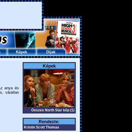
k
Képek
Díjak
Képek
Az anya és
s, váratlan
Összes North Star kép (1)
Rendezte:
Kristin Scott Thomas