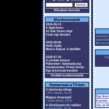
filmet
személyt
Részletes keresés
Mozibemutatók
2026-08-13
A jégkrémes
Az Oak Street vége
Csak egy éjszaka
Szeretnél 
valamelyi
2026-08-06
Blu-ray l
Helló, Haifa
Mancs őrjárat: A dinófilm
2026-07-30
Saj
A Léviták könyve
Pókember: Vadonatúj nap
Umamusume: Pretty Derby -
Egy új korszak kezdete
További mozibemutatók
Hamarosan a TV-ben
A biztonság záloga
- RTL Három, 01:25
Egy lányr
Magyar menyegző
- Duna World, 15:55
Kvartett 
A Sárkánypecsét rejtélye
Joy, az é
- Viasat Film, 16:20