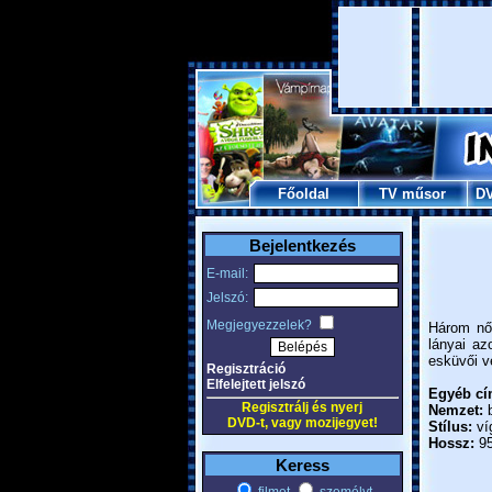
Főoldal
TV műsor
D
Bejelentkezés
E-mail:
Jelszó:
Megjegyezzelek?
Három nő
lányai az
esküvői v
Regisztráció
Elfelejtett jelszó
Egyéb cí
Regisztrálj és nyerj
Nemzet:
b
DVD-t, vagy mozijegyet!
Stílus:
ví
Hossz:
95
Keress