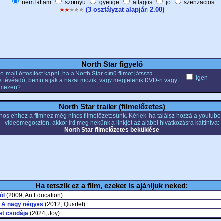
nem láttam
szörnyű
gyenge
átlagos
jó
szenzációs
(3 osztályzat alapján 2.00)
North Star figyelő
e-mail értesítést kapni, ha a North Star című filmet játssza
Igen
k tévéadó, bemutatják a hazai mozik, vagy megjelenik DVD-n vagy
emezen?
North Star trailer (filmelőzetes)
nos ehhez a filmhez még nincs filmelőzetesünk. Kérlek, ha találsz hozzá a youtub
videómegosztón, akkor írd meg nekünk a linkjét az alábbi hivatkozásra kattintva:
North Star filmelőzetes beküldése
Ha tetszik ez a film, ezeket is ajánljuk neked:
ól
(2009, An Education)
- A nagy négyes
(2012, Quartet)
let csodája
(2024, Joy)