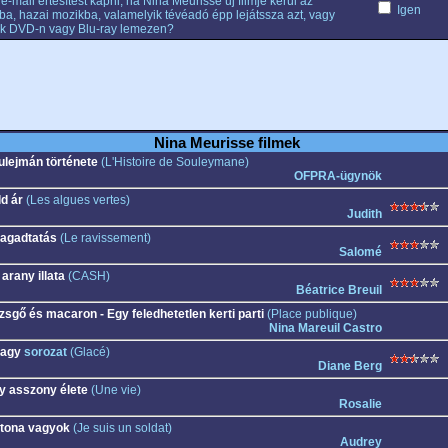
e-mail értesítést kapni, ha Nina Meurisse új filmje kerül az
Igen
ba, hazai mozikba, valamelyik tévéadó épp lejátssza azt, vagy
k DVD-n vagy Blu-ray lemezen?
Nina Meurisse filmek
ulejmán története
(L'Histoire de Souleymane)
OFPRA-ügynök
ld ár
(Les algues vertes)
Judith
ragadtatás
(Le ravissement)
Salomé
arany illata
(CASH)
Béatrice Breuil
zsgő és macaron - Egy feledhetetlen kerti parti
(Place publique)
Nina Mareuil Castro
fagy
sorozat
(Glacé)
Diane Berg
y asszony élete
(Une vie)
Rosalie
tona vagyok
(Je suis un soldat)
Audrey