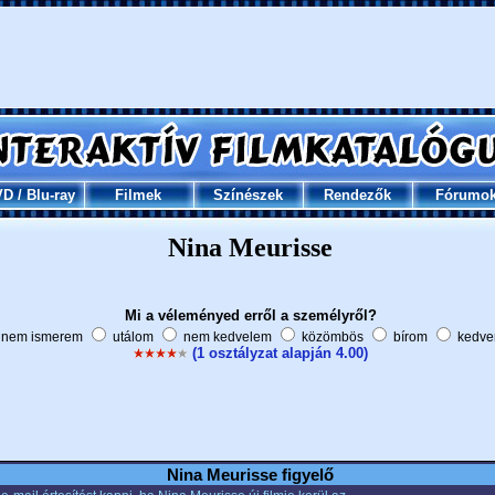
VD
/
Blu-ray
Filmek
Színészek
Rendezők
Fórumo
Nina Meurisse
Mi a véleményed erről a személyről?
nem ismerem
utálom
nem kedvelem
közömbös
bírom
kedve
(1 osztályzat alapján 4.00)
Nina Meurisse figyelő