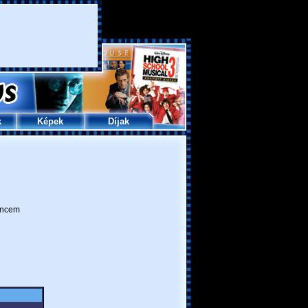
k
Képek
Díjak
ncem