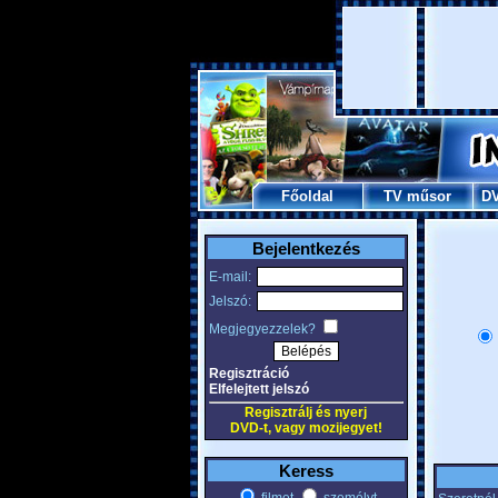
Főoldal
TV műsor
D
Bejelentkezés
E-mail:
Jelszó:
Megjegyezzelek?
Regisztráció
Elfelejtett jelszó
Regisztrálj és nyerj
DVD-t, vagy mozijegyet!
Keress