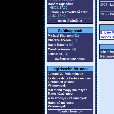
Bohém rapszódia
2013 -
Lu
- HBO3, 17:05
Jumanji - A következő szint
2009 -
Ci
- AMC, 17:40
Teljes tévéműsor
Szülinaposok
Brigitte 
Michael Shannon
(52)
Younes B
Charlize Theron
(51)
David Rasche
(82)
Caroline Aaron
(74)
Vélemény
Tobin Bell
(84)
Kérdések
További szülinaposok
Legfrissebb fórumok
Jumanji 3. - Vélemények
La dame dans l'auto avec des
lunettes et un fusil -
Vélemények
Mai menü avagy ma milyen
filmet néztél meg
A tó szörnye - Vélemények
Háborgó mélység -
Vélemények
További fórumok