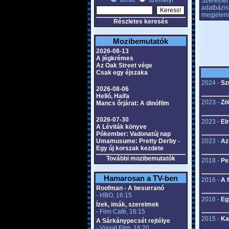
filmet
személyt
Szeretnél 
adatbázis
megjeleni
Részletes keresés
Mozibemutatók
2026-08-13
A jégkrémes
Az Oak Street vége
Csak egy éjszaka
2024 -
Sz
2026-08-06
Helló, Haifa
2023 -
Zö
Mancs őrjárat: A dinófilm
2026-07-30
2023 -
El
A Léviták könyve
Pókember: Vadonatúj nap
Umamusume: Pretty Derby -
2023 -
Az 
Egy új korszak kezdete
További mozibemutatók
2018 -
Pe
Hamarosan a TV-ben
2016 -
A 
Roofman - A besurranó
- HBO, 16:15
2016 -
Eg
Ízek, imák, szerelmek
- Film Café, 16:15
2015 -
Ka
A Sárkánypecsét rejtélye
- Viasat Film, 16:20