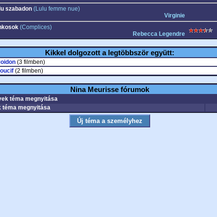
lu szabadon
(Lulu femme nue)
Virginie
nkosok
(Complices)
Rebecca Legendre
Kikkel dolgozott a legtöbbször együtt:
Moidon
(3 filmben)
oucif
(2 filmben)
Nina Meurisse fórumok
ek téma megnyitása
 téma megnyitása