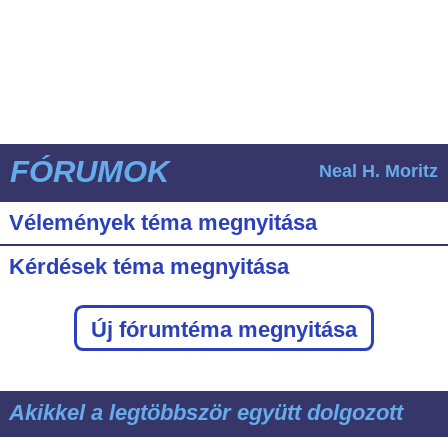
FÓRUMOK
Neal H. Moritz
Vélemények téma megnyitása
Kérdések téma megnyitása
Új fórumtéma megnyitása
Akikkel a legtöbbször együtt dolgozott