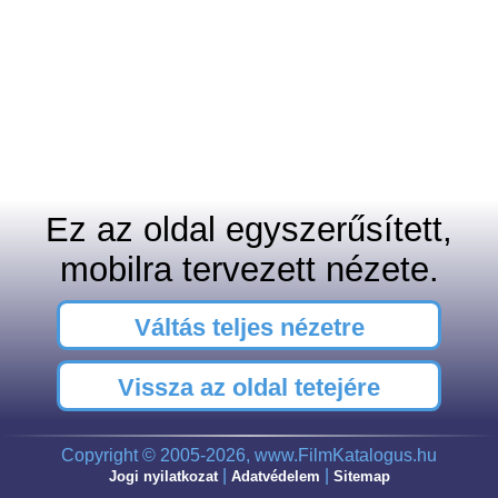
Ez az oldal egyszerűsített,
mobilra tervezett nézete.
Váltás teljes nézetre
Vissza az oldal tetejére
Copyright © 2005-2026, www.FilmKatalogus.hu
|
|
Jogi nyilatkozat
Adatvédelem
Sitemap