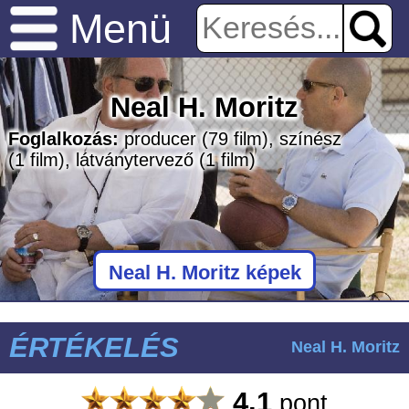
Menü
Neal H. Moritz
Foglalkozás:
producer
(79 film)
, színész
(1 film)
, látványtervező
(1 film)
Neal H. Moritz képek
ÉRTÉKELÉS
Neal H. Moritz
4.1
pont