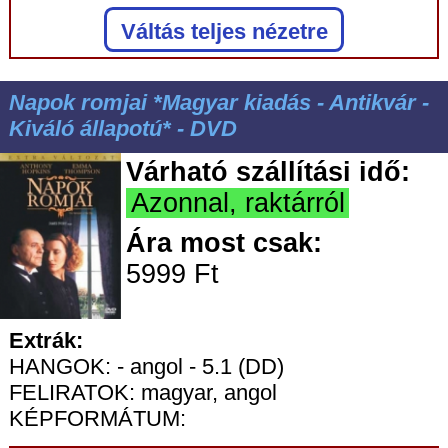
Váltás teljes nézetre
Napok romjai *Magyar kiadás - Antikvár -
Kiváló állapotú* - DVD
Várható szállítási idő:
Azonnal, raktárról
Ára most csak:
5999 Ft
Extrák:
HANGOK: - angol - 5.1 (DD)
FELIRATOK: magyar, angol
KÉPFORMÁTUM: