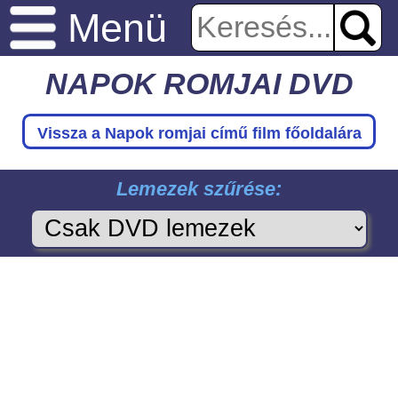
Menü
NAPOK ROMJAI DVD
Vissza a Napok romjai
című film főoldalára
Lemezek szűrése: