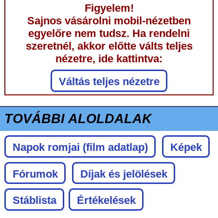
Figyelem!
Sajnos vásárolni mobil-nézetben
egyelőre nem tudsz. Ha rendelni
szeretnél, akkor előtte válts teljes
nézetre, ide kattintva:
Váltás teljes nézetre
TOVÁBBI ALOLDALAK
Napok romjai
(film adatlap)
Képek
Fórumok
Díjak és jelölések
Stáblista
Értékelések