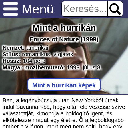
Menü
Mint a hurrikán
Forces of Nature
(1999)
Nemzet:
amerikai
Stílus:
romantikus
,
vígjáték
Hossz:
104
perc
Magyar mozibemutató:
1999. július 8.
Mint a hurrikán képek
Ben, a legénybúcsúja után New Yorkból útnak
indul Savannah-ba, hogy oltár elé vezesse szíve
választottját, kimondja a boldogító igent, és
elkötelezze magát egy életre. Ő a legboldogabb
ember a világon, mert még nem sejti, hogy egy