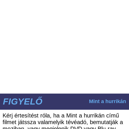
FIGYELŐ
Mint a hurrikán
Kérj értesítést róla, ha a Mint a hurrikán című
filmet játssza valamelyik tévéadó, bemutatják a
moziban, vagy megjelenik DVD vagy Blu-ray