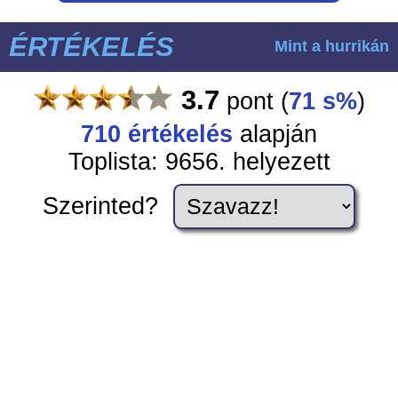
ÉRTÉKELÉS
Mint a hurrikán
3.7
pont
(
71 s%
)
710
értékelés
alapján
Toplista: 9656. helyezett
Szerinted?