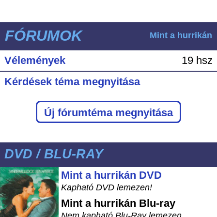
FÓRUMOK
Mint a hurrikán
Vélemények
19 hsz
Kérdések téma megnyitása
Új fórumtéma megnyitása
DVD / BLU-RAY
Mint a hurrikán DVD
Kapható DVD lemezen!
Mint a hurrikán
Blu-ray
Nem kapható Blu-Ray lemezen.