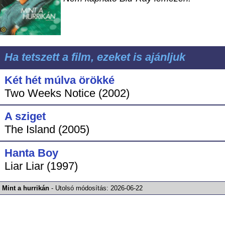
Ha tetszett a film, ezeket is ajánljuk
Két hét múlva örökké
Two Weeks Notice (2002)
A sziget
The Island (2005)
Hanta Boy
Liar Liar (1997)
Mint a hurrikán
-
Utolsó módosítás:
2026-06-22