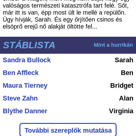
valóságos természeti katasztrófa tart felé. Sőt,
már itt is van, épp most ült le mellé a repülőn.
Úgy hívják, Sarah. És egy őrjítően csinos és
elsöprő erejű nő alakját öltötte fel...
STÁBLISTA
Mint a hurrikán
Sandra Bullock
Sarah
Ben Affleck
Ben
Maura Tierney
Bridget
Steve Zahn
Alan
Blythe Danner
Virginia
További szereplők mutatása