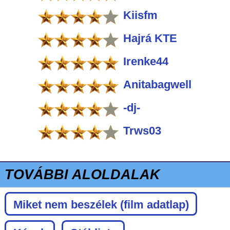
Kiisfm
Hajrá KTE
Irenke44
Anitabagwell
-dj-
Trws03
TOVÁBBI ALOLDALAK
Miket nem beszélek
(film adatlap)