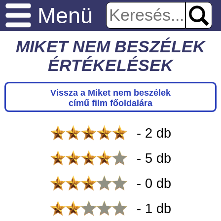
Menü
MIKET NEM BESZÉLEK
ÉRTÉKELÉSEK
Vissza a Miket nem beszélek
című film főoldalára
- 2 db
- 5 db
- 0 db
- 1 db