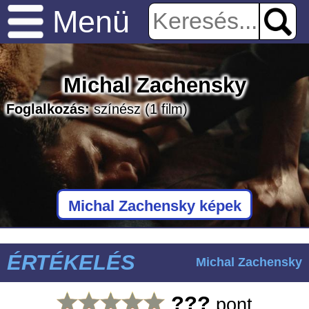
Menü
Michal Zachensky
Foglalkozás:
színész
(1 film)
Michal Zachensky képek
ÉRTÉKELÉS
Michal Zachensky
???
pont