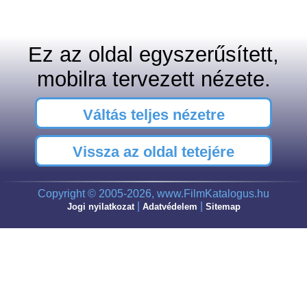
Ez az oldal egyszerűsített,
mobilra tervezett nézete.
Váltás teljes nézetre
Vissza az oldal tetejére
Copyright © 2005-2026, www.FilmKatalogus.hu
|
|
Jogi nyilatkozat
Adatvédelem
Sitemap