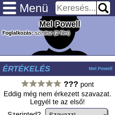
Menü
Mel Powell
Foglalkozás:
színész
(2 film)
ÉRTÉKELÉS
Mel Powell
???
pont
Eddig még nem érkezett szavazat.
Legyél te az első!
Szerinted?