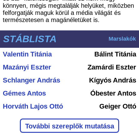
könnyen, mégis megtalálják helyüket, miközben
felforgatják maguk körül a média világát és
természetesen a magánéletüket is.
STÁBLISTA
Marslakók
Valentin Titánia
Bálint Titánia
Mazányi Eszter
Zamárdi Eszter
Schlanger András
Kígyós András
Gémes Antos
Óbester Antos
Horváth Lajos Ottó
Geiger Ottó
További szereplők mutatása