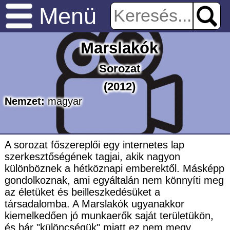
Menü
Marslakók
Sorozat
(2012)
Nemzet:
magyar
A sorozat főszereplői egy internetes lap
szerkesztőségének tagjai, akik nagyon
különböznek a hétköznapi emberektől. Másképp
gondolkoznak, ami egyáltalán nem könnyíti meg
az életüket és beilleszkedésüket a
társadalomba. A Marslakók ugyanakkor
kiemelkedően jó munkaerők saját területükön,
és bár "különcségük" miatt ez nem megy