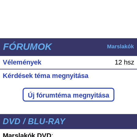
FÓRUMOK
Marslakók
Vélemények
12 hsz
Kérdések téma megnyitása
Új fórumtéma megnyitása
DVD / BLU-RAY
Marslakók DVD
: