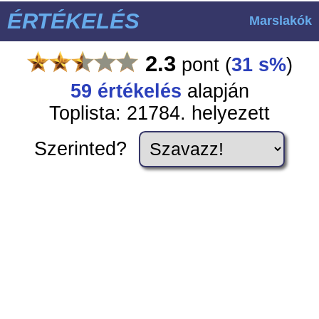
ÉRTÉKELÉS
Marslakók
2.3
pont
(
31 s%
)
59
értékelés
alapján
Toplista: 21784. helyezett
Szerinted?