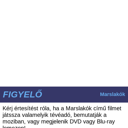
FIGYELŐ
Marslakók
Kérj értesítést róla, ha a Marslakók című filmet
játssza valamelyik tévéadó, bemutatják a
moziban, vagy megjelenik DVD vagy Blu-ray
lemezen!