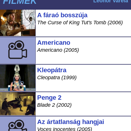
FILMEK
Leonor Varela
A fáraó bosszúja
The Curse of King Tut's Tomb (2006)
Americano
Americano (2005)
Kleopátra
Cleopatra (1999)
Penge 2
Blade 2 (2002)
Az ártatlanság hangjai
Voces inocentes (2005)