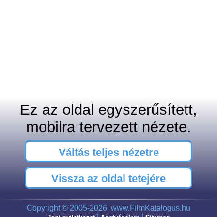
Ez az oldal egyszerűsített,
mobilra tervezett nézete.
Váltás teljes nézetre
Vissza az oldal tetejére
Copyright © 2005-2026, www.FilmKatalogus.hu
|
|