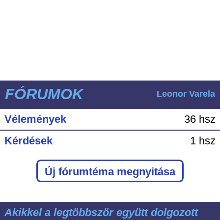
FÓRUMOK
Leonor Varela
Vélemények
36 hsz
Kérdések
1 hsz
Új fórumtéma megnyitása
Akikkel a legtöbbször együtt dolgozott