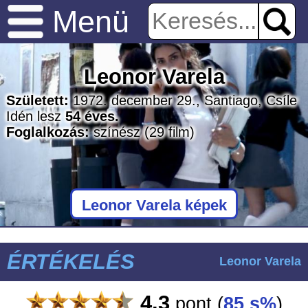
Menü
Leonor Varela
Született:
1972. december 29., Santiago, Csíle
Idén lesz
54 éves.
Foglalkozás:
színész
(29 film)
Leonor Varela képek
ÉRTÉKELÉS
Leonor Varela
4.3
pont
(
85 s%
)