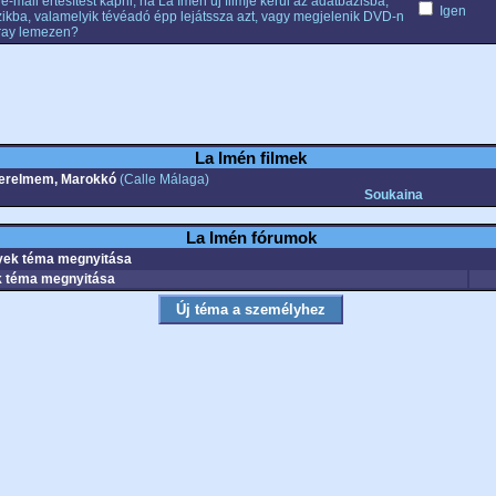
e-mail értesítést kapni, ha La Imén új filmje kerül az adatbázisba,
Igen
ikba, valamelyik tévéadó épp lejátssza azt, vagy megjelenik DVD-n
ray lemezen?
La Imén filmek
erelmem, Marokkó
(Calle Málaga)
Soukaina
La Imén fórumok
ek téma megnyitása
 téma megnyitása