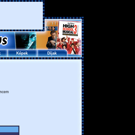
k
Képek
Díjak
ncem