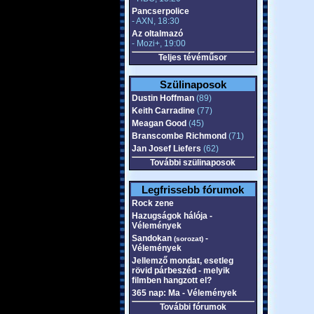
Pancserpolice
- AXN, 18:30
Az oltalmazó
- Mozi+, 19:00
Teljes tévéműsor
Szülinaposok
Dustin Hoffman
(89)
Keith Carradine
(77)
Meagan Good
(45)
Branscombe Richmond
(71)
Jan Josef Liefers
(62)
További szülinaposok
Legfrissebb fórumok
Rock zene
Hazugságok hálója -
Vélemények
Sandokan
-
(sorozat)
Vélemények
Jellemző mondat, esetleg
rövid párbeszéd - melyik
filmben hangzott el?
365 nap: Ma - Vélemények
További fórumok