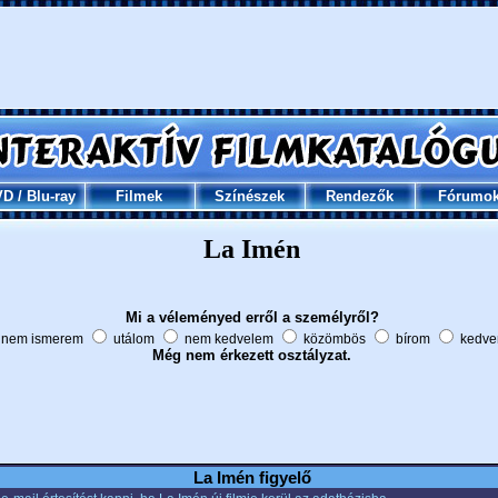
VD
/
Blu-ray
Filmek
Színészek
Rendezők
Fórumo
La Imén
Mi a véleményed erről a személyről?
nem ismerem
utálom
nem kedvelem
közömbös
bírom
kedve
Még nem érkezett osztályzat.
La Imén figyelő