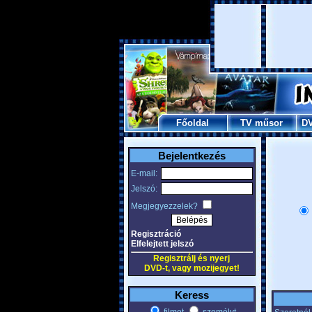
Főoldal
TV műsor
D
Bejelentkezés
E-mail:
Jelszó:
Megjegyezzelek?
Regisztráció
Elfelejtett jelszó
Regisztrálj és nyerj
DVD-t, vagy mozijegyet!
Keress