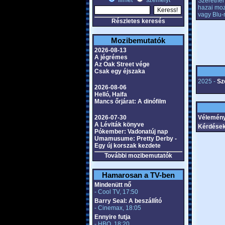
filmet
személyt
Szeretnél 
hazai moz
vagy Blu-
Részletes keresés
Mozibemutatók
2026-08-13
A jégrémes
Az Oak Street vége
Csak egy éjszaka
2025 -
Sz
2026-08-06
Helló, Haifa
Mancs őrjárat: A dinófilm
2026-07-30
Vélemény
A Léviták könyve
Kérdések
Pókember: Vadonatúj nap
Umamusume: Pretty Derby -
Egy új korszak kezdete
További mozibemutatók
Hamarosan a TV-ben
Mindenütt nő
- Cool TV, 17:50
Barry Seal: A beszállító
- Cinemax, 18:05
Ennyire futja
- HBO, 18:20