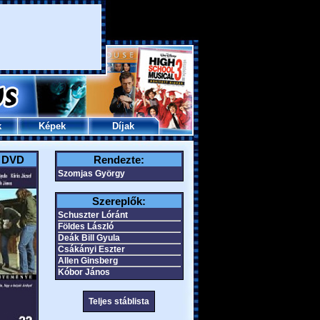
k
Képek
Díjak
a DVD
Rendezte:
Szomjas György
Szereplők:
Schuszter Lóránt
Földes László
Deák Bill Gyula
Csákányi Eszter
Allen Ginsberg
Kóbor János
Teljes stáblista