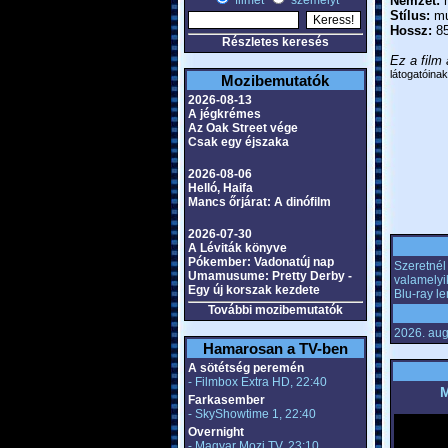
filmet
személyt
Nemzet:
m
Stílus:
mu
Hossz:
85
Részletes keresés
Ez a film 
látogatóinak
Mozibemutatók
2026-08-13
A jégkrémes
Az Oak Street vége
Csak egy éjszaka
2026-08-06
Helló, Haifa
Mancs őrjárat: A dinófilm
2026-07-30
A Léviták könyve
Pókember: Vadonatúj nap
Szeretnél 
Umamusume: Pretty Derby -
valamelyi
Egy új korszak kezdete
Blu-ray l
További mozibemutatók
2026. aug
Hamarosan a TV-ben
A sötétség peremén
- Filmbox Extra HD, 22:40
M
Farkasember
- SkyShowtime 1, 22:40
Overnight
- Magyar Mozi TV, 23:10