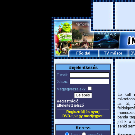
Főoldal
TV műsor
D
Bejelentkezés
E-mail:
Jelszó:
Megjegyezzelek?
Le kell 
mikrofonba
Regisztráció
az út, a
Elfelejtett jelszó
feldolgo
Regisztrálj és nyerj
menedzser
DVD-t, vagy mozijegyet!
banda tag
jött ki a
senki sem
Keress