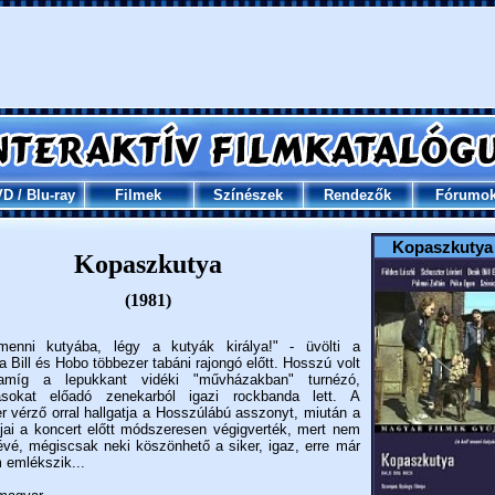
VD
/
Blu-ray
Filmek
Színészek
Rendezők
Fórumo
Kopaszkuty
Kopaszkutya
(1981)
menni kutyába, légy a kutyák királya!" - üvölti a
 Bill és Hobo többezer tabáni rajongó előtt. Hosszú volt
míg a lepukkant vidéki "művházakban" turnézó,
zásokat előadó zenekarból igazi rockbanda lett. A
 vérző orral hallgatja a Hosszúlábú asszonyt, miután a
jai a koncert előtt módszeresen végigverték, mert nem
 tévé, mégiscsak neki köszönhető a siker, igaz, erre már
 emlékszik...