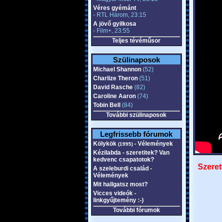
Véres gyémánt
- RTL Három, 23:15
A jövő gyilkosa
- Film+, 23:55
Teljes tévéműsor
Szülinaposok
Michael Shannon
(52)
Charlize Theron
(51)
David Rasche
(82)
Caroline Aaron
(74)
Tobin Bell
(84)
További szülinaposok
Legfrissebb fórumok
Kölykök
- Vélemények
(1995)
Kézilabda - szeretitek? Van
kedvenc csapatotok?
Szeret
A szeleburdi család -
Vélemények
Mit hallgatsz most?
Vicces videók -
linkgyűjtemény :-)
További fórumok