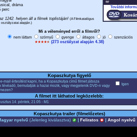
agyar
sical, dráma
További inform
 perc
az 1242. helyen áll a filmek toplistáján!
(A Filmkatalógus
 osztályzatai alapján.)
Mi a véleményed erről a filmről?
nem láttam
szörnyű
gyenge
átlagos
jó
szenzációs
(273 osztályzat alapján 4.38)
Kopaszkutya figyelő
e-mail értesítést kapni, ha a Kopaszkutya című filmet játssza
Igen
k tévéadó, bemutatják a hazai mozik, vagy megjelenik DVD-n vagy
emezen?
A filmet itt láthatod legközelebb:
usztus 14. péntek, 21:05 - M1
Kopaszkutya trailer (filmelőzetes)
agyar nyelvű
(Jelenleg kiválasztva)
|
Feliratos
|
Angol nyelvű