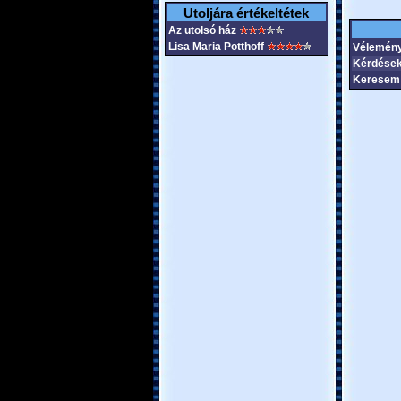
Utoljára értékeltétek
Az utolsó ház
Lisa Maria Potthoff
Vélemén
Kérdések
Keresem 