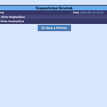
Kopaszkutya fórumok
yek
Find
, 2024-05-10 13:47
 téma megnyitása
téma megnyitása