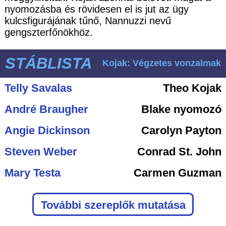
nyomozásba és rövidesen el is jut az ügy
kulcsfigurájának tűnő, Nannuzzi nevű
gengszterfőnökhöz.
STÁBLISTA
Kojak: Végzetes vonzalmak
Telly Savalas
Theo Kojak
André Braugher
Blake nyomozó
Angie Dickinson
Carolyn Payton
Steven Weber
Conrad St. John
Mary Testa
Carmen Guzman
További szereplők mutatása