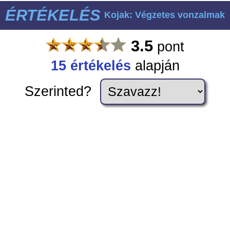
ÉRTÉKELÉS
Kojak: Végzetes vonzalmak
3.5
pont
15
értékelés
alapján
Szerinted?