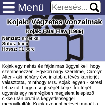
Menü
Kojak: Végzetes vonzalmak
Kojak: Fatal Flaw
(1989)
Nemzet:
amerikai
Stílus:
krimi
Hossz:
91
perc
Kojak egy nehéz és fájdalmas üggyel kell, hogy
szembenézzen. Egykori nagy szerelme, Carolyn
Alter - aki néhány éve inkább a tévés karrierjét
választotta, minthogy Mrs. Kojak legyen - keresi
fel azzal, hogy a segítségét kérje. Író férjét
ugyanis egy nemrégiben megjelent leleplező
cikke után brutális kegyetlenséggel
meggyilkolták. Kojak azonnal beleveti magát a