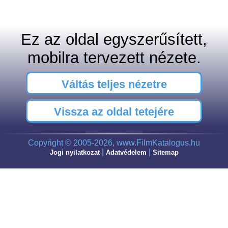
Ez az oldal egyszerűsített,
mobilra tervezett nézete.
Váltás teljes nézetre
Vissza az oldal tetejére
Copyright © 2005-2026, www.FilmKatalogus.hu
|
|
Jogi nyilatkozat
Adatvédelem
Sitemap