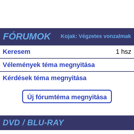
FÓRUMOK
Kojak: Végzetes vonzalmak
Keresem
1 hsz
Vélemények téma megnyitása
Kérdések téma megnyitása
Új fórumtéma megnyitása
DVD / BLU-RAY