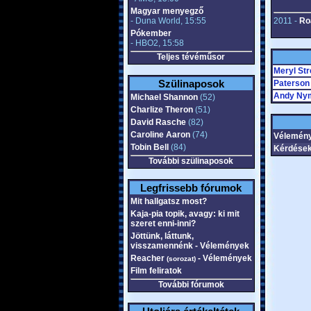
Magyar menyegző
- Duna World, 15:55
2011 -
Roa
Pókember
- HBO2, 15:58
Teljes tévéműsor
Meryl St
Szülinaposok
Paterson
Andy Ny
Michael Shannon
(52)
Charlize Theron
(51)
David Rasche
(82)
Caroline Aaron
(74)
Vélemény
Tobin Bell
(84)
Kérdések
További szülinaposok
Legfrissebb fórumok
Mit hallgatsz most?
Kaja-pia topik, avagy: ki mit
szeret enni-inni?
Jöttünk, láttunk,
visszamennénk - Vélemények
Reacher
- Vélemények
(sorozat)
Film feliratok
További fórumok