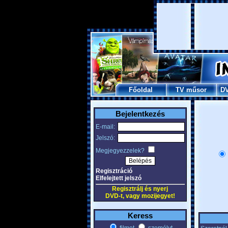
Főoldal
TV műsor
D
Bejelentkezés
E-mail:
Jelszó:
Megjegyezzelek?
Regisztráció
Elfelejtett jelszó
Regisztrálj és nyerj
DVD-t, vagy mozijegyet!
Keress