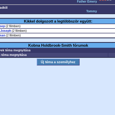
Father Emery
dkill
Tommy
Kikkel dolgozott a legtöbbször együtt:
reep
(2 filmben)
 Joseph
(2 filmben)
man
(2 filmben)
Kobna Holdbrook-Smith fórumok
ek téma megnyitása
 téma megnyitása