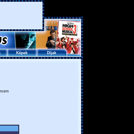
k
Képek
Díjak
ncem