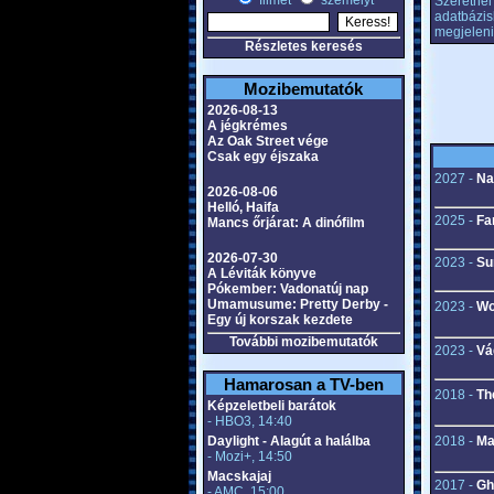
filmet
személyt
Szeretnél 
adatbázis
megjeleni
Részletes keresés
Mozibemutatók
2026-08-13
A jégkrémes
Az Oak Street vége
Csak egy éjszaka
2027 -
Na
2026-08-06
Helló, Haifa
2025 -
Fa
Mancs őrjárat: A dinófilm
2026-07-30
2023 -
Su
A Léviták könyve
Pókember: Vadonatúj nap
Umamusume: Pretty Derby -
2023 -
Wo
Egy új korszak kezdete
További mozibemutatók
2023 -
Vá
Hamarosan a TV-ben
2018 -
Th
Képzeletbeli barátok
- HBO3, 14:40
Daylight - Alagút a halálba
2018 -
Ma
- Mozi+, 14:50
Macskajaj
2017 -
Gh
- AMC, 15:00