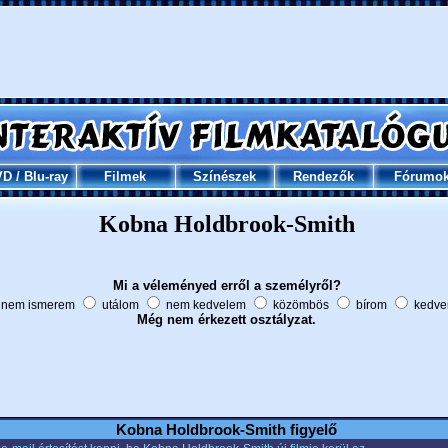
VD
/
Blu-ray
Filmek
Színészek
Rendezők
Fórumo
Kobna Holdbrook-Smith
Mi a véleményed erről a személyről?
nem ismerem
utálom
nem kedvelem
közömbös
bírom
kedve
Még nem érkezett osztályzat.
Kobna Holdbrook-Smith figyelő