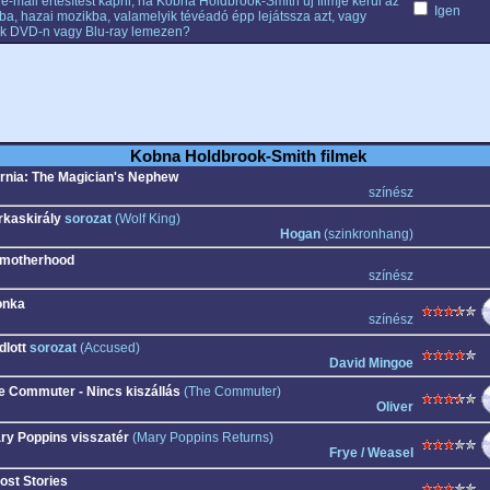
e-mail értesítést kapni, ha Kobna Holdbrook-Smith új filmje kerül az
Igen
ba, hazai mozikba, valamelyik tévéadó épp lejátssza azt, vagy
k DVD-n vagy Blu-ray lemezen?
Kobna Holdbrook-Smith filmek
rnia: The Magician's Nephew
színész
rkaskirály
sorozat
(Wolf King)
Hogan
(szinkronhang)
motherhood
színész
nka
színész
dlott
sorozat
(Accused)
David Mingoe
e Commuter - Nincs kiszállás
(The Commuter)
Oliver
ry Poppins visszatér
(Mary Poppins Returns)
Frye / Weasel
ost Stories