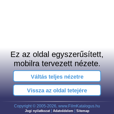
Ez az oldal egyszerűsített,
mobilra tervezett nézete.
Váltás teljes nézetre
Vissza az oldal tetejére
Copyright © 2005-2026, www.FilmKatalogus.hu
|
|
Jogi nyilatkozat
Adatvédelem
Sitemap