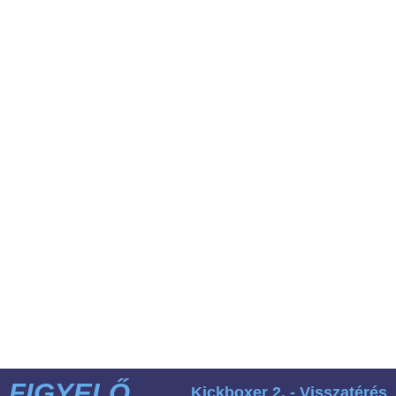
FIGYELŐ
Kickboxer 2. - Visszatérés