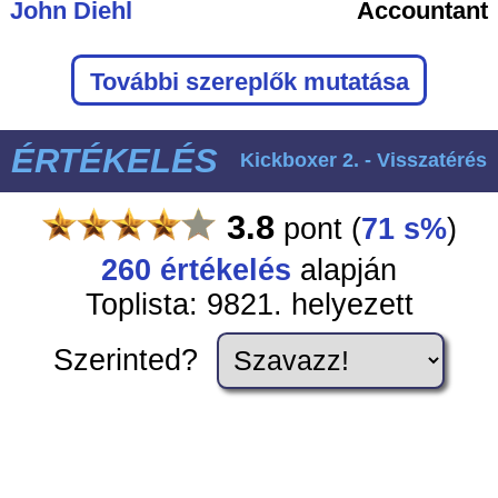
John Diehl
Accountant
További szereplők mutatása
ÉRTÉKELÉS
Kickboxer 2. - Visszatérés
3.8
pont
(
71 s%
)
260
értékelés
alapján
Toplista: 9821. helyezett
Szerinted?