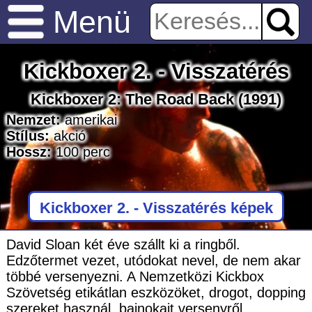
Menü
Kickboxer 2. - Visszatérés
Kickboxer 2: The Road Back
(1991)
Nemzet:
amerikai
Stílus:
akció
Hossz:
100
perc
Kickboxer 2. - Visszatérés képek
David Sloan két éve szállt ki a ringből.
Edzőtermet vezet, utódokat nevel, de nem akar
többé versenyezni. A Nemzetközi Kickbox
Szövetség etikátlan eszközöket, drogot, dopping
szereket használ, bajnokait versenyről