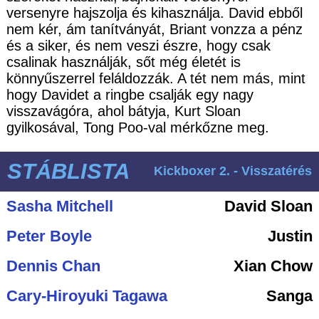
versenyre hajszolja és kihasználja. David ebből
nem kér, ám tanítványát, Briant vonzza a pénz
és a siker, és nem veszi észre, hogy csak
csalinak használják, sőt még életét is
könnyűszerrel feláldozzák. A tét nem más, mint
hogy Davidet a ringbe csalják egy nagy
visszavágóra, ahol bátyja, Kurt Sloan
gyilkosával, Tong Poo-val mérkőzne meg.
STÁBLISTA
Kickboxer 2. - Visszatérés
Sasha Mitchell
David Sloan
Peter Boyle
Justin
Dennis Chan
Xian Chow
Cary-Hiroyuki Tagawa
Sanga