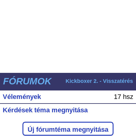
FÓRUMOK
Kickboxer 2. - Visszatérés
Vélemények
17 hsz
Kérdések téma megnyitása
Új fórumtéma megnyitása