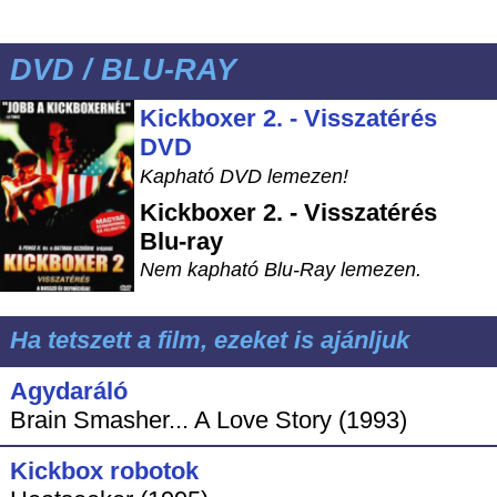
DVD / BLU-RAY
Kickboxer 2. - Visszatérés
DVD
Kapható DVD lemezen!
Kickboxer 2. - Visszatérés
Blu-ray
Nem kapható Blu-Ray lemezen.
Ha tetszett a film, ezeket is ajánljuk
Agydaráló
Brain Smasher... A Love Story (1993)
Kickbox robotok