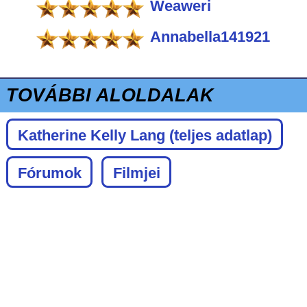
Weaweri
Annabella141921
TOVÁBBI ALOLDALAK
Katherine Kelly Lang
(teljes adatlap)
Fórumok
Filmjei