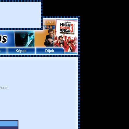
k
Képek
Díjak
ncem