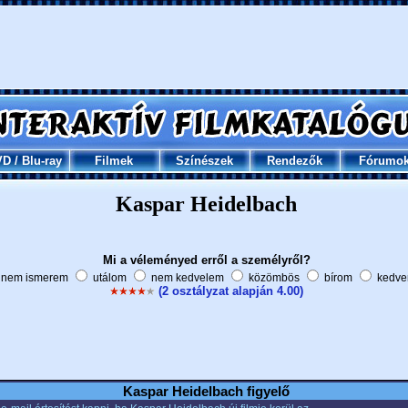
VD
/
Blu-ray
Filmek
Színészek
Rendezők
Fórumo
Kaspar Heidelbach
Mi a véleményed erről a személyről?
nem ismerem
utálom
nem kedvelem
közömbös
bírom
kedve
(2 osztályzat alapján 4.00)
Kaspar Heidelbach figyelő