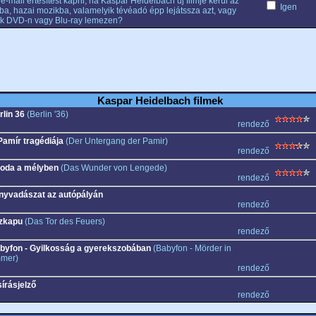
e-mail értesítést kapni, ha Kaspar Heidelbach új filmje kerül az
Igen
ba, hazai mozikba, valamelyik tévéadó épp lejátssza azt, vagy
k DVD-n vagy Blu-ray lemezen?
Kaspar Heidelbach filmek
rlin 36
(Berlin '36)
rendező
Pamír tragédiája
(Der Untergang der Pamir)
rendező
oda a mélyben
(Das Wunder von Lengede)
rendező
nyvadászat az autópályán
rendező
zkapu
(Das Tor des Feuers)
rendező
byfon - Gyilkosság a gyerekszobában
(Babyfon - Mörder in
mmer)
rendező
sírásjelző
rendező