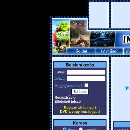
Főoldal
TV műsor
D
Bejelentkezés
E-mail:
Jelszó:
Megjegyezzelek?
Regisztráció
Elfelejtett jelszó
Regisztrálj és nyerj
DVD-t, vagy mozijegyet!
Keress