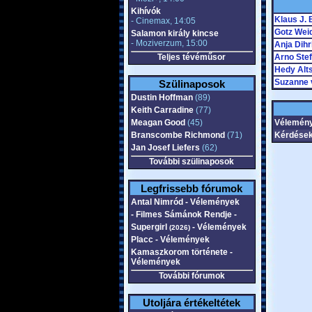
Kihívók
Klaus J. 
- Cinemax, 14:05
Gotz Wei
Salamon király kincse
- Moziverzum, 15:00
Anja Dih
Teljes tévéműsor
Arno Stef
Hedy Alts
Suzanne 
Szülinaposok
Dustin Hoffman
(89)
Keith Carradine
(77)
Meagan Good
(45)
Vélemény
Branscombe Richmond
(71)
Kérdések
Jan Josef Liefers
(62)
További szülinaposok
Legfrissebb fórumok
Antal Nimród - Vélemények
- Filmes Sámánok Rendje -
Supergirl
- Vélemények
(2026)
Placc - Vélemények
Kamaszkorom története -
Vélemények
További fórumok
Utoljára értékeltétek