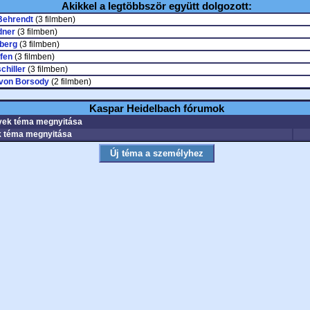
Akikkel a legtöbbször együtt dolgozott:
Behrendt
(3 filmben)
dner
(3 filmben)
rberg
(3 filmben)
fen
(3 filmben)
chiller
(3 filmben)
von Borsody
(2 filmben)
Kaspar Heidelbach fórumok
ek téma megnyitása
 téma megnyitása