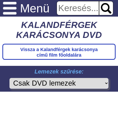
Menü
KALANDFÉRGEK
KARÁCSONYA DVD
Vissza a Kalandférgek karácsonya
című film főoldalára
Lemezek szűrése: