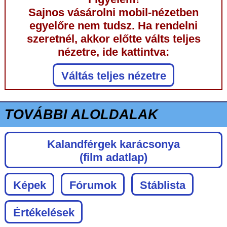
Sajnos vásárolni mobil-nézetben
egyelőre nem tudsz. Ha rendelni
szeretnél, akkor előtte válts teljes
nézetre, ide kattintva:
Váltás teljes nézetre
TOVÁBBI ALOLDALAK
Kalandférgek karácsonya
(film adatlap)
Képek
Fórumok
Stáblista
Értékelések