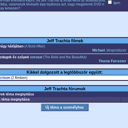
e-mail értesítést kapni, ha Jeff Trachta új filmje kerül az adatbázisba,
Igen
ikba, valamelyik tévéadó épp lejátssza azt, vagy megjelenik DVD-n
ray lemezen?
Jeff Trachta filmek
vágy hálójában
(A Bold Affair)
Michael
, társproducer
zdagok és szépek
sorozat
(The Bold and the Beautiful)
Thorne Forrester
Kikkel dolgozott a legtöbbször együtt:
rrison
(2 filmben)
Jeff Trachta fórumok
ek téma megnyitása
 téma megnyitása