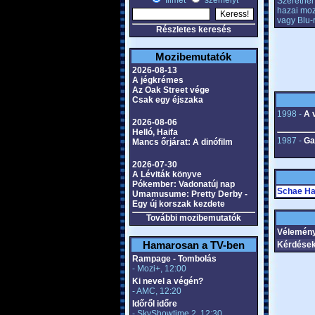
filmet
személyt
Szeretnél 
hazai moz
vagy Blu-
Részletes keresés
Mozibemutatók
2026-08-13
A jégkrémes
Az Oak Street vége
Csak egy éjszaka
1998 -
A 
2026-08-06
Helló, Haifa
1987 -
Ga
Mancs őrjárat: A dinófilm
2026-07-30
A Léviták könyve
Pókember: Vadonatúj nap
Schae Ha
Umamusume: Pretty Derby -
Egy új korszak kezdete
További mozibemutatók
Vélemény
Hamarosan a TV-ben
Kérdések
Rampage - Tombolás
- Mozi+, 12:00
Ki nevel a végén?
- AMC, 12:20
Időről időre
- SkyShowtime 2, 12:30