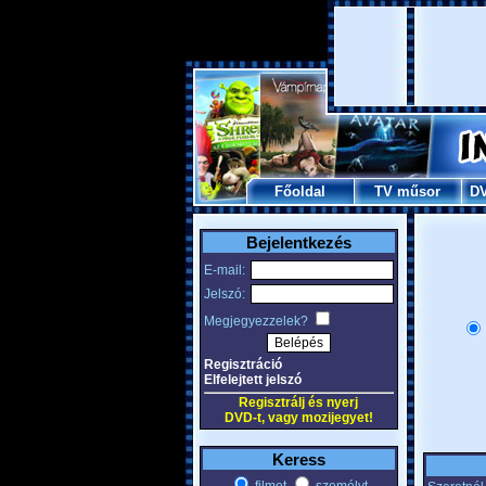
Főoldal
TV műsor
D
Bejelentkezés
E-mail:
Jelszó:
Megjegyezzelek?
Regisztráció
Elfelejtett jelszó
Regisztrálj és nyerj
DVD-t, vagy mozijegyet!
Keress