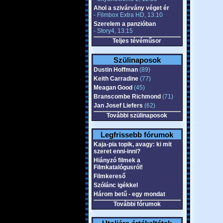
Ahol a szivárvány véget ér
- Filmbox Extra HD, 13:10
Szerelem a panzióban
- Story4, 13:15
Teljes tévéműsor
Szülinaposok
Dustin Hoffman
(89)
Keith Carradine
(77)
Meagan Good
(45)
Branscombe Richmond
(71)
Jan Josef Liefers
(62)
További szülinaposok
Legfrissebb fórumok
Kaja-pia topik, avagy: ki mit
szeret enni-inni?
Hiányzó filmek a
Filmkatalógusról!
Filmkereső
Szólánc igékkel
Három betű - egy mondat
További fórumok