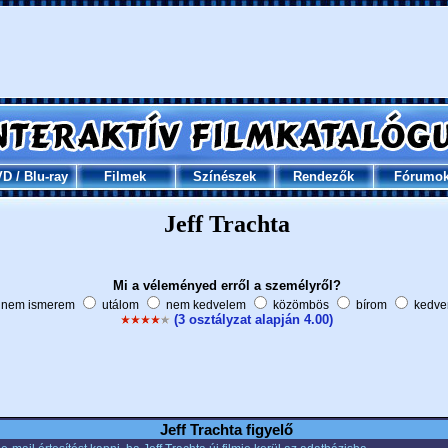
VD
/
Blu-ray
Filmek
Színészek
Rendezők
Fórumo
Jeff Trachta
Mi a véleményed erről a személyről?
nem ismerem
utálom
nem kedvelem
közömbös
bírom
kedve
(3 osztályzat alapján 4.00)
Jeff Trachta figyelő