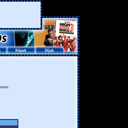
k
Képek
Díjak
ncem