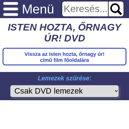
Menü
ISTEN HOZTA, ŐRNAGY
ÚR! DVD
Vissza az Isten hozta, őrnagy úr!
című film főoldalára
Lemezek szűrése: