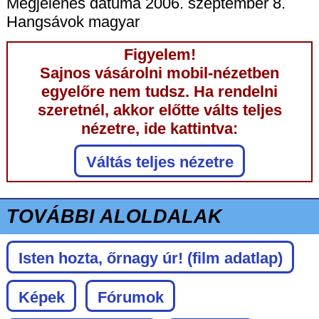
Megjelenés dátuma 2006. szeptember 8.
Hangsávok magyar
Figyelem!
Sajnos vásárolni mobil-nézetben
egyelőre nem tudsz. Ha rendelni
szeretnél, akkor előtte válts teljes
nézetre, ide kattintva:
Váltás teljes nézetre
TOVÁBBI ALOLDALAK
Isten hozta, őrnagy úr!
(film adatlap)
Képek
Fórumok