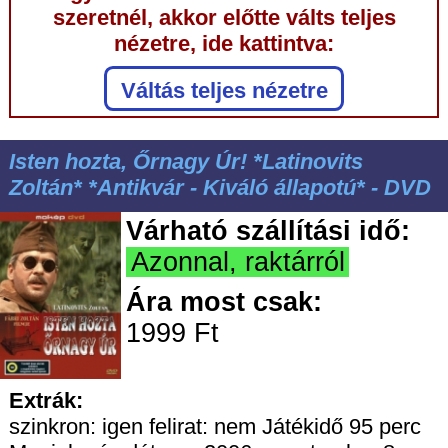
szeretnél, akkor előtte válts teljes
nézetre, ide kattintva:
Váltás teljes nézetre
Isten hozta, Őrnagy Úr! *Latinovits
Zoltán* *Antikvár - Kiváló állapotú* - DVD
Várható szállítási idő:
Azonnal, raktárról
Ára most csak:
1999 Ft
Extrák:
szinkron: igen felirat: nem Játékidő 95 perc