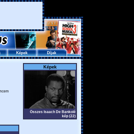
k
Képek
Díjak
Képek
ncem
Összes Isaach De Bankolé
kép (22)