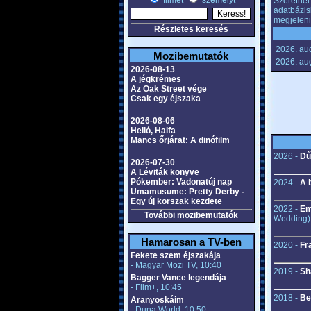
filmet
személyt
Szeretnél 
adatbázis
megjeleni
Részletes keresés
2026. aug
Mozibemutatók
2026. aug
2026-08-13
A jégkrémes
Az Oak Street vége
Csak egy éjszaka
2026-08-06
Helló, Haifa
Mancs őrjárat: A dinófilm
2026 -
Dű
2026-07-30
A Léviták könyve
Pókember: Vadonatúj nap
2024 -
A b
Umamusume: Pretty Derby -
Egy új korszak kezdete
2022 -
Em
További mozibemutatók
Wedding)
Hamarosan a TV-ben
2020 -
Fr
Fekete szem éjszakája
- Magyar Mozi TV, 10:40
2019 -
Sh
Bagger Vance legendája
- Film+, 10:45
2018 -
Be
Aranyoskáim
- Duna World, 10:50