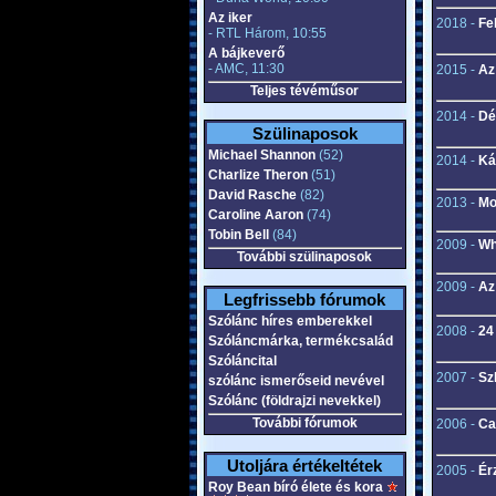
Az iker
2018 -
Fe
- RTL Három, 10:55
A bájkeverő
- AMC, 11:30
2015 -
Az
Teljes tévéműsor
2014 -
Dé
Szülinaposok
Michael Shannon
(52)
2014 -
Ká
Charlize Theron
(51)
David Rasche
(82)
2013 -
Mo
Caroline Aaron
(74)
Tobin Bell
(84)
2009 -
Wh
További szülinaposok
2009 -
Az
Legfrissebb fórumok
Szólánc híres emberekkel
2008 -
24
Szóláncmárka, termékcsalád
Szóláncital
2007 -
Sz
szólánc ismerőseid nevével
Szólánc (földrajzi nevekkel)
További fórumok
2006 -
Ca
Utoljára értékeltétek
2005 -
Ér
Roy Bean bíró élete és kora