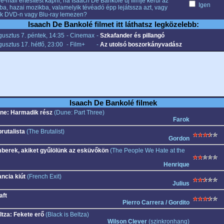
e-mail értesítést kapni, ha Isaach De Bankolé új filmje kerül az
Igen
ba, hazai mozikba, valamelyik tévéadó épp lejátssza azt, vagy
k DVD-n vagy Blu-ray lemezen?
Isaach De Bankolé filmet itt láthatsz legközelebb:
usztus 7. péntek, 14:35
- Cinemax
-
Szkafander és pillangó
usztus 17. hétfő, 23:00
- Film+
-
Az utolsó boszorkányvadász
Isaach De Bankolé filmek
ne: Harmadik rész
(Dune: Part Three)
Farok
rutalista
(The Brutalist)
Gordon
berek, akiket gyűlölünk az esküvőkön
(The People We Hate at the
Henrique
ancia kiút
(French Exit)
Julius
aft
Pierro Carrera / Gordito
ltza: Fekete erő
(Black is Beltza)
Wilson Clever
(szinkronhang)