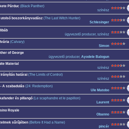
kete Párduc
(Black Panther)
színész
 utolsó boszorkányvadász
(The Last Witch Hunter)
Schlesinger
libáb
ügyvezető producer, színész
lvária
(Calvary)
Simon
ther of George
ügyvezető producer,
Ayodele Balogun
ite Material
színész
 irányítás határai
(The Limits of Control)
színész
 - A szabadulás
(24: Redemption)
Ule Matobo
kafander és pillangó
(Le scaphandre et le papillon)
Laurent
sino Royale
Obanno
zelmek sűrűjében
(Before It Had a Name)
pincér