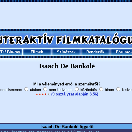
VD
/
Blu-ray
Filmek
Színészek
Rendezők
Fórumo
Isaach De Bankolé
Mi a véleményed erről a személyről?
nem ismerem
utálom
nem kedvelem
közömbös
bírom
kedve
(9 osztályzat alapján 3.56)
Isaach De Bankolé figyelő