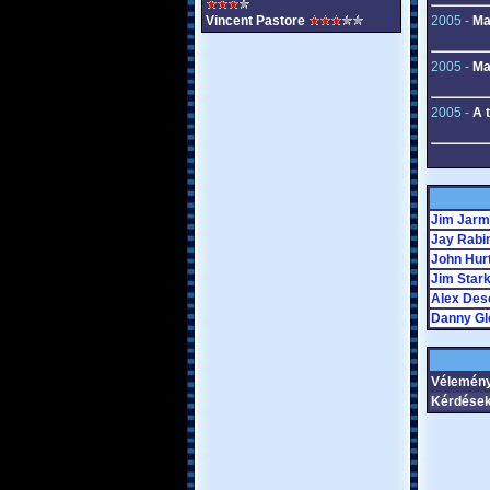
Vincent Pastore
2005 -
Ma
2005 -
Ma
2005 -
A 
Jim Jar
Jay Rabi
John Hur
Jim Star
Alex Des
Danny Gl
Vélemény
Kérdések