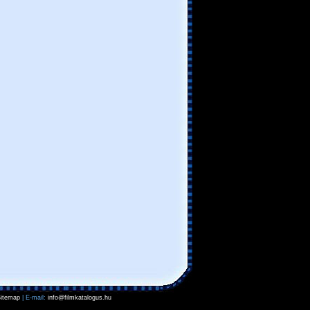
itemap
| E-mail:
info@filmkatalogus.hu