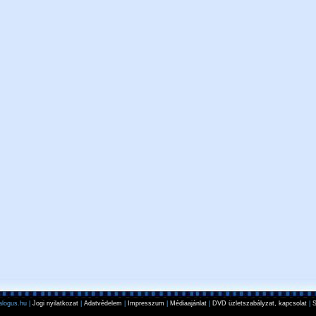
logus.hu |
Jogi nyilatkozat
|
Adatvédelem
|
Impresszum
|
Médiaajánlat
|
DVD üzletszabályzat, kapcsolat
|
S