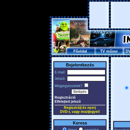
Főoldal
TV műsor
D
Bejelentkezés
E-mail:
Jelszó:
Megjegyezzelek?
Regisztráció
Elfelejtett jelszó
Regisztrálj és nyerj
DVD-t, vagy mozijegyet!
Keress