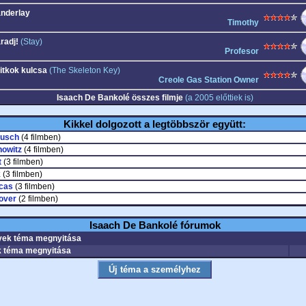
nderlay
Timothy
radj!
(Stay)
Profesor
titkok kulcsa
(The Skeleton Key)
Creole Gas Station Owner
Isaach De Bankolé összes filmje
(a 2005 előttiek is)
Kikkel dolgozott a legtöbbször együtt:
musch
(4 filmben)
nowitz
(4 filmben)
t
(3 filmben)
k
(3 filmben)
cas
(3 filmben)
over
(2 filmben)
Isaach De Bankolé fórumok
ek téma megnyitása
 téma megnyitása