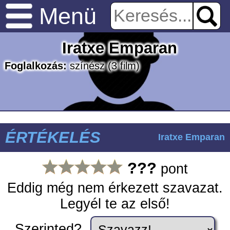
Menü
Iratxe Emparan
Foglalkozás:
színész
(3 film)
ÉRTÉKELÉS
Iratxe Emparan
???
pont
Eddig még nem érkezett szavazat.
Legyél te az első!
Szerinted?