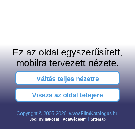
Ez az oldal egyszerűsített,
mobilra tervezett nézete.
Váltás teljes nézetre
Vissza az oldal tetejére
Copyright © 2005-2026, www.FilmKatalogus.hu
|
|
Jogi nyilatkozat
Adatvédelem
Sitemap