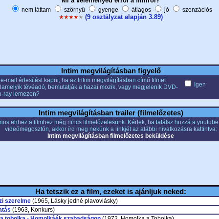
Mi a véleményed erről a filmről?
nem láttam
szörnyű
gyenge
átlagos
jó
szenzációs
(9 osztályzat alapján 3.89)
Intim megvilágításban figyelő
e-mail értesítést kapni, ha az Intim megvilágításban című filmet
Igen
alamelyik tévéadó, bemutatják a hazai mozik, vagy megjelenik DVD-
u-ray lemezen?
Intim megvilágításban trailer (filmelőzetes)
nos ehhez a filmhez még nincs filmelőzetesünk. Kérlek, ha találsz hozzá a youtub
videómegosztón, akkor írd meg nekünk a linkjét az alábbi hivatkozásra kattintva:
Intim megvilágításban filmelőzetes beküldése
Ha tetszik ez a film, ezeket is ajánljuk neked:
zi szerelme
(1965, Lásky jedné plavovlásky)
atás
(1963, Konkurs)
a tobolka - Homolkáék szabadságon
(1972, Homolka a Tobolka)