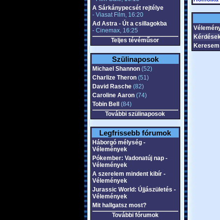
A Sárkánypecsét rejtélye
- Viasat Film, 16:20
Ad Astra - Út a csillagokba
Vélemén
- Cinemax, 16:25
Kérdések
Teljes tévéműsor
Keresem 
Szülinaposok
Michael Shannon
(52)
Charlize Theron
(51)
David Rasche
(82)
Caroline Aaron
(74)
Tobin Bell
(84)
További szülinaposok
Legfrissebb fórumok
Háborgó mélység -
Vélemények
Pókember: Vadonatúj nap -
Vélemények
A szerelem mindent kibír -
Vélemények
Jurassic World: Újjászületés -
Vélemények
Mit hallgatsz most?
További fórumok