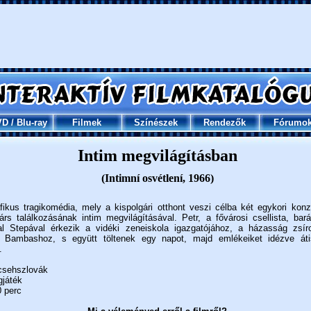
VD
/
Blu-ray
Filmek
Színészek
Rendezők
Fórumo
Intim megvilágításban
(Intimní osvétlení, 1966)
fikus tragikomédia, mely a kispolgári otthont veszi célba két egykori konz
árs találkozásának intim megvilágításával. Petr, a fővárosi csellista, bará
al Stepával érkezik a vidéki zeneiskola igazgatójához, a házasság zsír
t Bambashoz, s együtt töltenek egy napot, majd emlékeiket idézve át
.
sehszlovák
gjáték
 perc