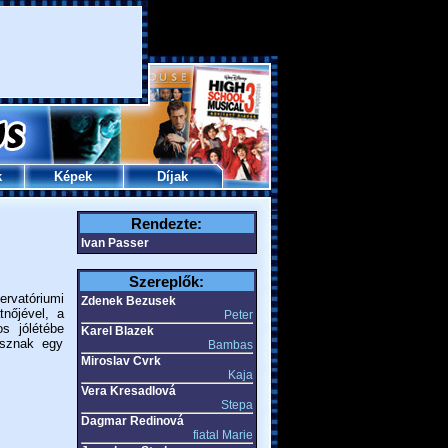
k
Képek
Díjak
Rendezte:
Ivan Passer
Szereplők:
ervatóriumi
Zdenek Bezusek
tnőjével, a
Peter
os jólétébe
Karel Blazek
isznak egy
Bambas
Miroslav Cvrk
Kaja
Vera Kresadlová
Stepa
Dagmar Redinová
fiatal Marie