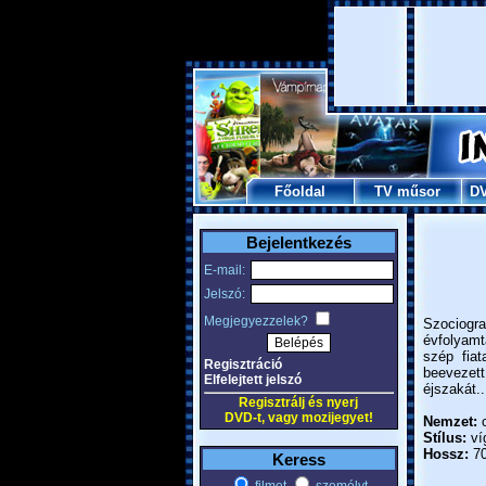
Főoldal
TV műsor
D
Bejelentkezés
E-mail:
Jelszó:
Megjegyezzelek?
Szociogra
évfolyamt
szép fiat
Regisztráció
beevezet
Elfelejtett jelszó
éjszakát..
Regisztrálj és nyerj
DVD-t, vagy mozijegyet!
Nemzet:
c
Stílus:
ví
Hossz:
70
Keress