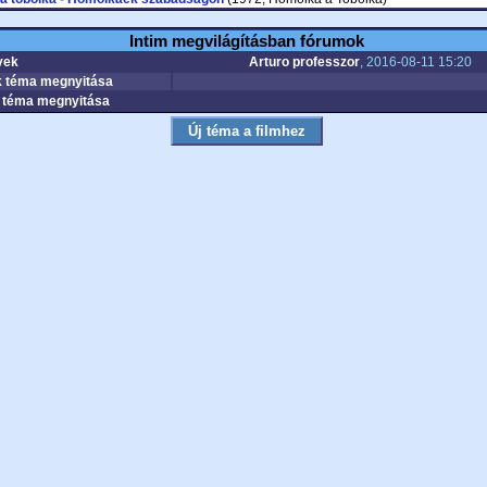
Intim megvilágításban fórumok
yek
Arturo professzor
, 2016-08-11 15:20
 téma megnyitása
téma megnyitása