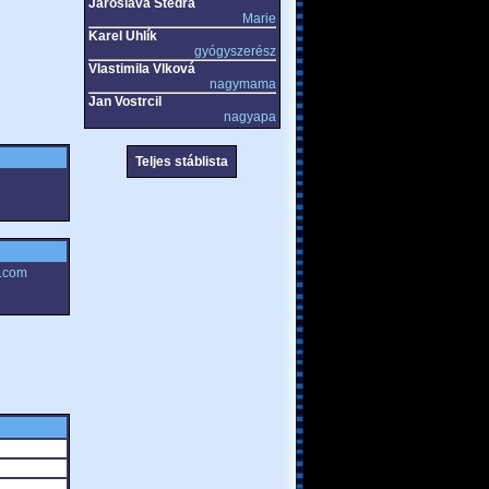
Jaroslava Stedra
Marie
Karel Uhlík
gyógyszerész
Vlastimila Vlková
nagymama
Jan Vostrcil
nagyapa
Teljes stáblista
e.com