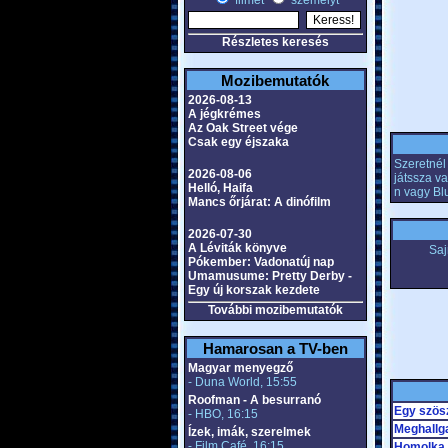
filmet
személyt
Részletes keresés
Mozibemutatók
2026-08-13
A jégkrémes
Az Oak Street vége
Csak egy éjszaka
Szeretnél 
2026-08-06
játssza v
Helló, Haifa
n vagy Bl
Mancs őrjárat: A dinófilm
2026-07-30
A Léviták könyve
Saj
Pókember: Vadonatúj nap
Umamusume: Pretty Derby -
Egy új korszak kezdete
További mozibemutatók
Hamarosan a TV-ben
Magyar menyegző
- Duna World, 15:55
Roofman - A besurranó
Egy szös
- HBO, 16:15
Meghallg
Ízek, imák, szerelmek
- Film Café, 16:15
Homolka 