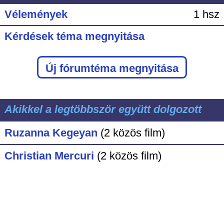
Vélemények
1 hsz
Kérdések téma megnyitása
Új fórumtéma megnyitása
Akikkel a legtöbbször együtt dolgozott
Ruzanna Kegeyan
(2 közös film)
Christian Mercuri
(2 közös film)