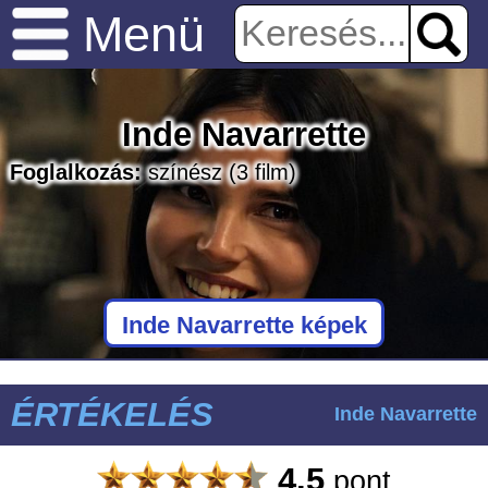
Menü
Inde Navarrette
Foglalkozás:
színész
(3 film)
Inde Navarrette képek
ÉRTÉKELÉS
Inde Navarrette
4.5
pont