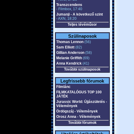
Transzcendens
- Filmbox, 17:40
Jumanji - A következő szint
- AXN, 18:20
Teljes tévéműsor
Szülinaposok
Thomas Lennon
(56)
Sam Elliott
(82)
Gillian Anderson
(58)
Melanie Griffith
(69)
Anna Kendrick
(41)
További szülinaposok
Legfrissebb fórumok
Filmlánc
FILMKATALÓGUS TOP 100
JÁTÉK
Jurassic World: Újjászületés -
Vélemények
Ördögszáj - Vélemények
Orosz Anna - Vélemények
További fórumok