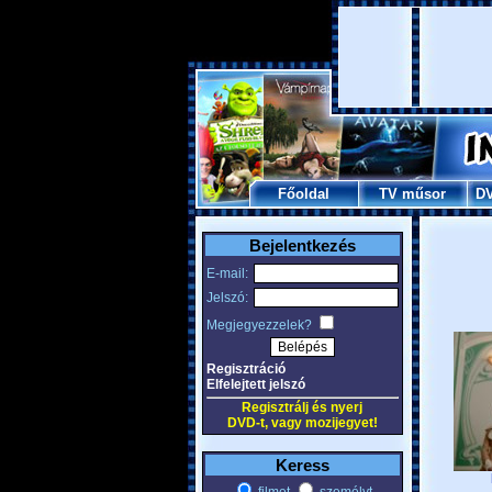
Főoldal
TV műsor
D
Bejelentkezés
E-mail:
Jelszó:
Megjegyezzelek?
Regisztráció
Elfelejtett jelszó
Regisztrálj és nyerj
DVD-t, vagy mozijegyet!
Keress