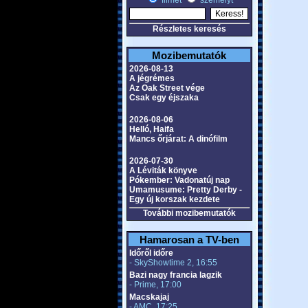
filmet
személyt
Részletes keresés
Mozibemutatók
2026-08-13
A jégrémes
Az Oak Street vége
Csak egy éjszaka
2026-08-06
Helló, Haifa
Mancs őrjárat: A dinófilm
2026-07-30
A Léviták könyve
Pókember: Vadonatúj nap
Umamusume: Pretty Derby -
Egy új korszak kezdete
További mozibemutatók
Hamarosan a TV-ben
Időről időre
- SkyShowtime 2, 16:55
Bazi nagy francia lagzik
- Prime, 17:00
Macskajaj
- AMC, 17:25