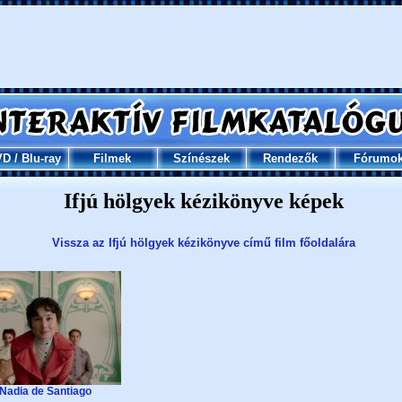
VD
/
Blu-ray
Filmek
Színészek
Rendezők
Fórumo
Ifjú hölgyek kézikönyve képek
Vissza az Ifjú hölgyek kézikönyve című film főoldalára
Nadia de Santiago