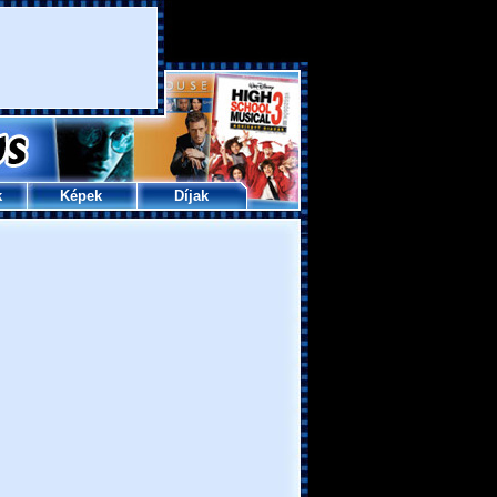
k
Képek
Díjak