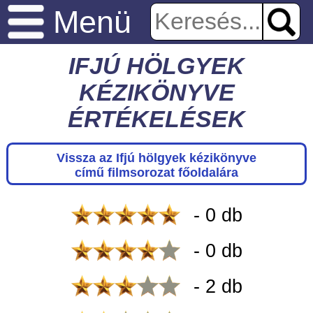
Menü
IFJÚ HÖLGYEK
KÉZIKÖNYVE
ÉRTÉKELÉSEK
Vissza az Ifjú hölgyek kézikönyve
című filmsorozat főoldalára
- 0 db
- 0 db
- 2 db