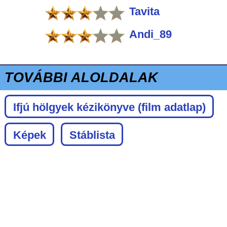
Tavita
Andi_89
TOVÁBBI ALOLDALAK
Ifjú hölgyek kézikönyve
(film adatlap)
Képek
Stáblista