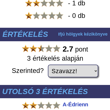
- 1 db
- 0 db
ÉRTÉKELÉS
Ifjú hölgyek kézikönyve
2.7
pont
3 értékelés alapján
Szerinted?
UTOLSÓ 3 ÉRTÉKELÉS
A-Édrienn