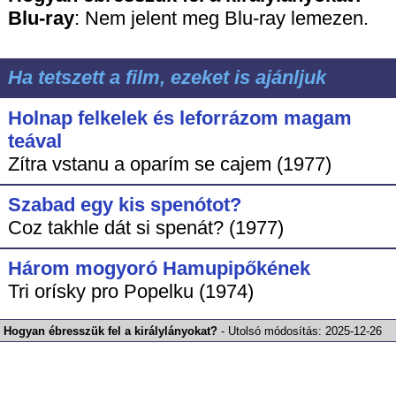
Blu-ray
:
Nem jelent meg Blu-ray lemezen.
Ha tetszett a film, ezeket is ajánljuk
Holnap felkelek és leforrázom magam
teával
Zítra vstanu a oparím se cajem (1977)
Szabad egy kis spenótot?
Coz takhle dát si spenát? (1977)
Három mogyoró Hamupipőkének
Tri orísky pro Popelku (1974)
Hogyan ébresszük fel a királylányokat?
-
Utolsó módosítás:
2025-12-26