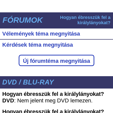
Hogyan ébresszük fel a
FÓRUMOK
királylányokat?
Vélemények téma megnyitása
Kérdések téma megnyitása
Új fórumtéma megnyitása
DVD / BLU-RAY
Hogyan ébresszük fel a királylányokat?
DVD
:
Nem jelent meg DVD lemezen.
Hogyan ébresszük fel a királylányokat?