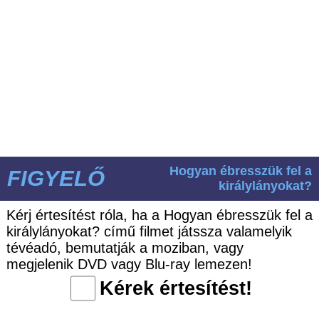
Hogyan ébresszük fel a
FIGYELŐ
királylányokat?
Kérj értesítést róla, ha a Hogyan ébresszük fel a
királylányokat? című filmet játssza valamelyik
tévéadó, bemutatják a moziban, vagy
megjelenik DVD vagy Blu-ray lemezen!
Kérek értesítést!