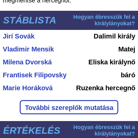
megmentse a hercegnőt.
Hogyan ébresszük fel a
STÁBLISTA
királylányokat?
Jirí Sovák
Dalimil király
Vladimir Mensik
Matej
Milena Dvorská
Eliska királynő
Frantisek Filipovsky
báró
Marie Horáková
Ruzenka hercegnő
További szereplők mutatása
Hogyan ébresszük fel a
ÉRTÉKELÉS
királylányokat?