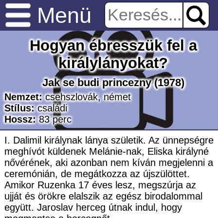
Menü
Hogyan ébresszük fel a
királylányokat?
Jak se budi princezny
(1978)
Nemzet:
csehszlovák
,
német
Stílus:
családi
Hossz:
83
perc
I. Dalimil királynak lánya születik. Az ünnepségre
meghívót küldenek Melánie-nak, Eliska királyné
nővérének, aki azonban nem kíván megjelenni a
ceremónián, de megátkozza az újszülöttet.
Amikor Ruzenka 17 éves lesz, megszúrja az
ujját és örökre elalszik az egész birodalommal
együtt. Jaroslav herceg útnak indul, hogy