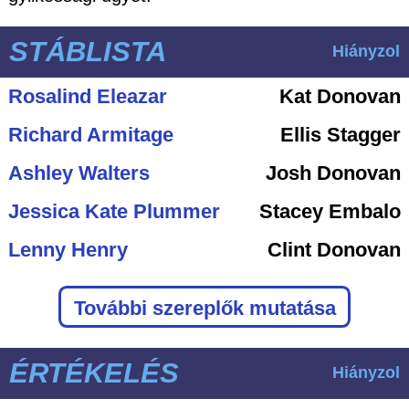
STÁBLISTA
Hiányzol
Rosalind Eleazar
Kat Donovan
Richard Armitage
Ellis Stagger
Ashley Walters
Josh Donovan
Jessica Kate Plummer
Stacey Embalo
Lenny Henry
Clint Donovan
További szereplők mutatása
ÉRTÉKELÉS
Hiányzol