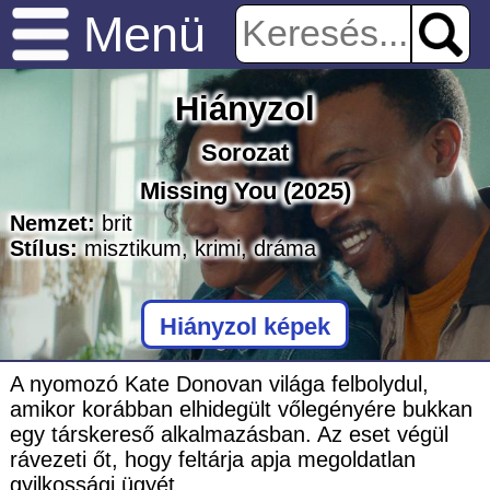
Menü
Hiányzol
Sorozat
Missing You
(2025)
Nemzet:
brit
Stílus:
misztikum
,
krimi
,
dráma
Hiányzol képek
A nyomozó Kate Donovan világa felbolydul,
amikor korábban elhidegült vőlegényére bukkan
egy társkereső alkalmazásban. Az eset végül
rávezeti őt, hogy feltárja apja megoldatlan
gyilkossági ügyét.