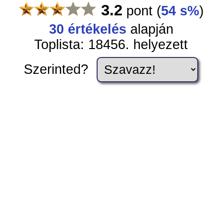
3.2
pont
(
54 s%
)
30
értékelés
alapján
Toplista: 18456. helyezett
Szerinted?