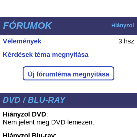
FÓRUMOK
Hiányzol
Vélemények
3 hsz
Kérdések téma megnyitása
Új fórumtéma megnyitása
DVD / BLU-RAY
Hiányzol DVD
:
Nem jelent meg DVD lemezen.
Hiányzol
Blu-ray
: