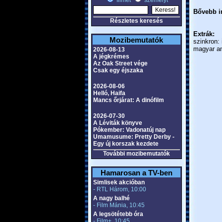
filmet
személyt
Bővebb in
Részletes keresés
Extrák:
Mozibemutatók
szinkron:
magyar an
2026-08-13
A jégkrémes
Az Oak Street vége
Csak egy éjszaka
2026-08-06
Helló, Haifa
Mancs őrjárat: A dinófilm
2026-07-30
A Léviták könyve
Pókember: Vadonatúj nap
Umamusume: Pretty Derby -
Egy új korszak kezdete
További mozibemutatók
Hamarosan a TV-ben
Simlisek akcióban
- RTL Három, 10:00
A nagy balhé
- Film Mánia, 10:45
A legsötétebb óra
- Film+, 10:45