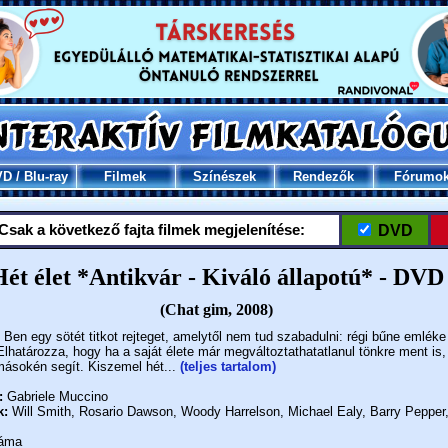
VD
/
Blu-ray
Filmek
Színészek
Rendezők
Fórumo
Csak a következő fajta filmek megjelenítése:
DVD
Hét élet *Antikvár - Kiváló állapotú* - DVD
(Chat gim, 2008)
Ben egy sötét titkot rejteget, amelytől nem tud szabadulni: régi bűne emléke
Elhatározza, hogy ha a saját élete már megváltoztathatatlanul tönkre ment is,
másokén segít. Kiszemel hét...
(teljes tartalom)
:
Gabriele Muccino
k:
Will Smith, Rosario Dawson, Woody Harrelson, Michael Ealy, Barry Pepper,
áma