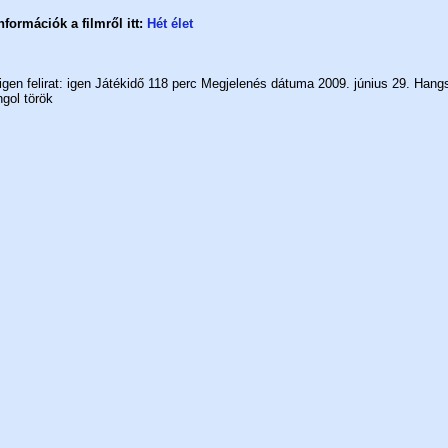
formációk a filmről itt:
Hét élet
 igen felirat: igen Játékidő 118 perc Megjelenés dátuma 2009. június 29. Han
gol török