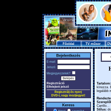
Főoldal
TV műsor
D
Bejelentkezés
E-mail:
Jelszó:
Megjegyezzelek?
Regisztráció
Tartalom:
Elfelejtett jelszó
kínozza. 
legalább 
Regisztrálj és nyerj
DVD-t, vagy mozijegyet!
Rendezte
Szereplő
Keress
Carrillo...
Stílus:
dr