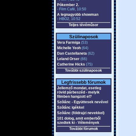
Pókember 2.
- Film Café, 10:50
A legnagyobb showman
- HBO2, 10:52
Teljes tévéműsor
Szülinaposok
Vera Farmiga
(53)
Michelle Yeoh
(64)
Dan Castellaneta
(62)
Leland Orser
(66)
Catherine Hicks
(75)
További szülinaposok
Legfrissebb fórumok
Jellemző mondat, esetleg
rövid párbeszéd - melyik
filmben hangzott el?
Szólánc - Együttesek nevével
Szólánc igékkel
Szólánc (földrajzi nevekkel)
101 dolog, amit emberből
szedtek ki - Vélemények
További fórumok