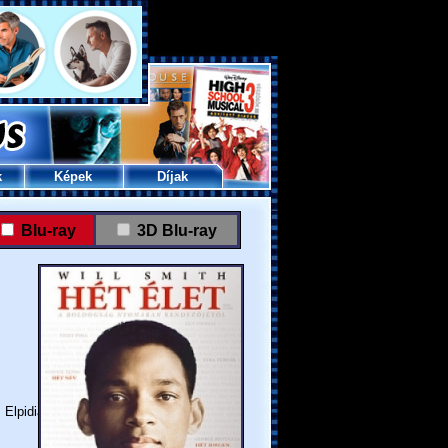
k
Képek
Díjak
Blu-ray
3D Blu-ray
 Elpidia