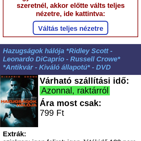
szeretnél, akkor előtte válts teljes
nézetre, ide kattintva:
Váltás teljes nézetre
Hazugságok hálója *Ridley Scott -
Leonardo DiCaprio - Russell Crowe*
*Antikvár - Kiváló állapotú* - DVD
Várható szállítási idő:
Azonnal, raktárról
Ára most csak:
799 Ft
Extrák: