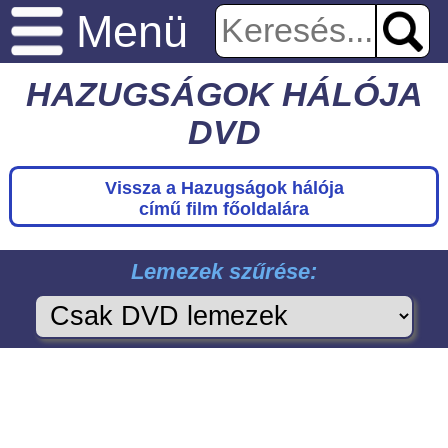
Menü
HAZUGSÁGOK HÁLÓJA
DVD
Vissza a Hazugságok hálója
című film főoldalára
Lemezek szűrése: