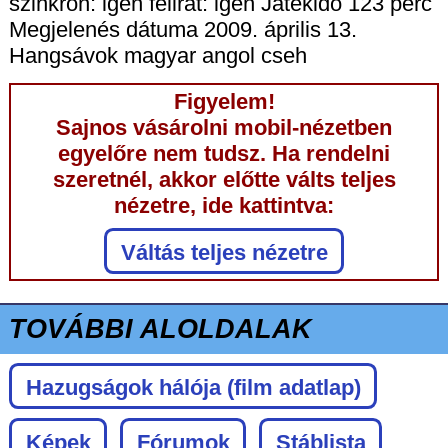
szinkron: igen felirat: igen Játékidő 123 perc
Megjelenés dátuma 2009. április 13.
Hangsávok magyar angol cseh
Figyelem!
Sajnos vásárolni mobil-nézetben
egyelőre nem tudsz. Ha rendelni
szeretnél, akkor előtte válts teljes
nézetre, ide kattintva:
Váltás teljes nézetre
TOVÁBBI ALOLDALAK
Hazugságok hálója
(film adatlap)
Képek
Fórumok
Stáblista