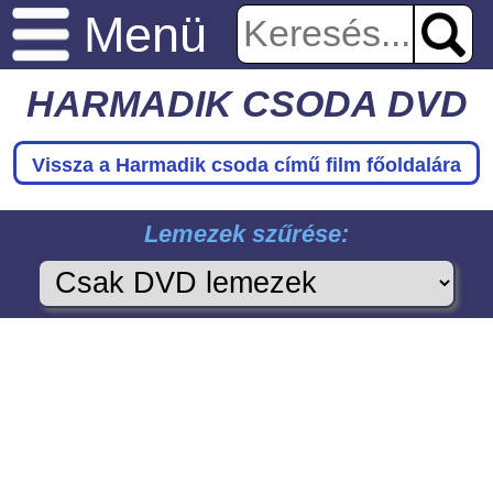
Menü
HARMADIK CSODA DVD
Vissza a Harmadik csoda
című film főoldalára
Lemezek szűrése: