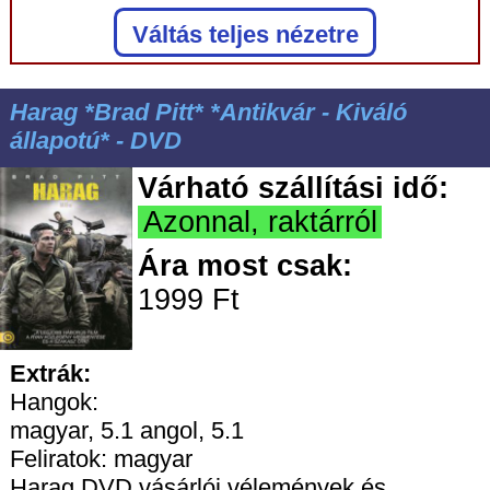
Váltás teljes nézetre
Harag *Brad Pitt* *Antikvár - Kiváló
állapotú* - DVD
Várható szállítási idő:
Azonnal, raktárról
Ára most csak:
1999 Ft
Extrák:
Hangok:
magyar, 5.1 angol, 5.1
Feliratok: magyar
Harag DVD vásárlói vélemények és