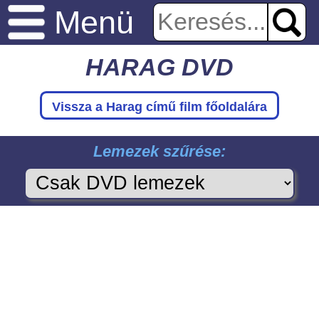
Menü
HARAG DVD
Vissza a Harag
című film főoldalára
Lemezek szűrése: