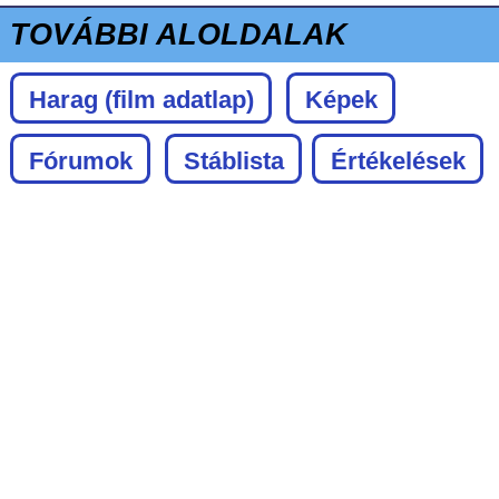
TOVÁBBI ALOLDALAK
Harag
(film adatlap)
Képek
Fórumok
Stáblista
Értékelések