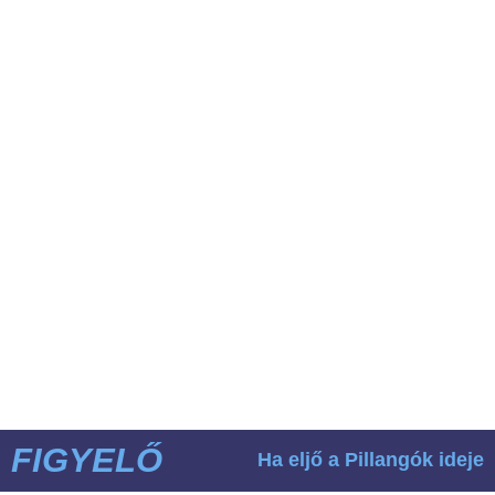
FIGYELŐ
Ha eljő a Pillangók ideje