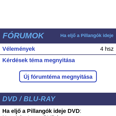
FÓRUMOK
Ha eljő a Pillangók ideje
Vélemények
4 hsz
Kérdések téma megnyitása
Új fórumtéma megnyitása
DVD / BLU-RAY
Ha eljő a Pillangók ideje DVD
: