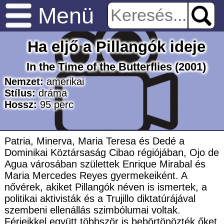
Menü
Ha eljő a Pillangók ideje
In the Time of the Butterflies
(2001)
Nemzet:
amerikai
Stílus:
dráma
Hossz:
95
perc
Patria, Minerva, Maria Teresa és Dedé a
Dominikai Köztársaság Cibao régiójában, Ojo de
Agua városában születtek Enrique Mirabal és
Maria Mercedes Reyes gyermekeiként. A
nővérek, akiket Pillangók néven is ismertek, a
politikai aktivisták és a Trujillo diktatúrájával
szembeni ellenállás szimbólumai voltak.
Férjeikkel együtt többször is bebörtönözték őket