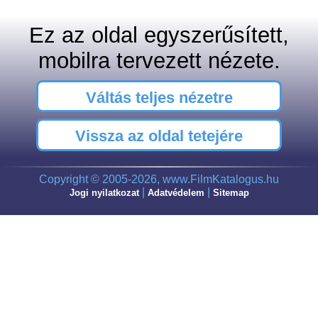
Ez az oldal egyszerűsített,
mobilra tervezett nézete.
Váltás teljes nézetre
Vissza az oldal tetejére
Copyright © 2005-2026, www.FilmKatalogus.hu
|
|
Jogi nyilatkozat
Adatvédelem
Sitemap