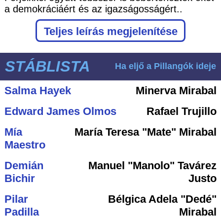
a demokráciáért és az igazságosságért..
Teljes leírás megjelenítése
STÁBLISTA
Ha eljő a Pillangók ideje
Salma Hayek
Minerva Mirabal
Edward James Olmos
Rafael Trujillo
Mía
María Teresa "Mate" Mirabal
Maestro
Demián
Manuel "Manolo" Tavárez
Bichir
Justo
Pilar
Bélgica Adela "Dedé"
Padilla
Mirabal