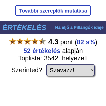
További szereplők mutatása
ÉRTÉKELÉS
Ha eljő a Pillangók ideje
4.3
pont
(
82 s%
)
52
értékelés
alapján
Toplista: 3542. helyezett
Szerinted?