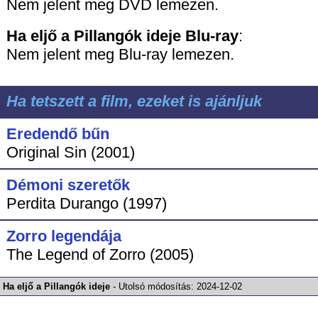
Nem jelent meg DVD lemezen.
Ha eljő a Pillangók ideje
Blu-ray
:
Nem jelent meg Blu-ray lemezen.
Ha tetszett a film, ezeket is ajánljuk
Eredendő bűn
Original Sin (2001)
Démoni szeretők
Perdita Durango (1997)
Zorro legendája
The Legend of Zorro (2005)
Ha eljő a Pillangók ideje
-
Utolsó módosítás:
2024-12-02