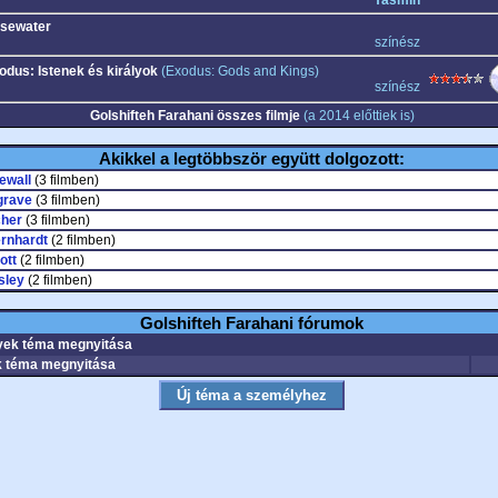
Yasmin
sewater
színész
odus: Istenek és királyok
(Exodus: Gods and Kings)
színész
Golshifteh Farahani összes filmje
(a 2014 előttiek is)
Akikkel a legtöbbször együtt dolgozott:
ewall
(3 filmben)
grave
(3 filmben)
cher
(3 filmben)
ernhardt
(2 filmben)
ott
(2 filmben)
sley
(2 filmben)
Golshifteh Farahani fórumok
ek téma megnyitása
 téma megnyitása