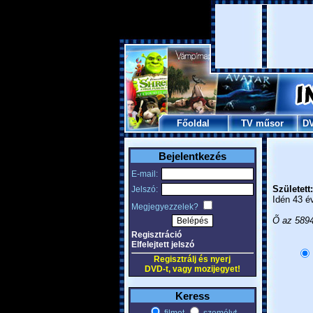
Főoldal
TV műsor
D
Bejelentkezés
E-mail:
Született:
Jelszó:
Idén 43 é
Megjegyezzelek?
Õ az 5894
Regisztráció
Elfelejtett jelszó
Regisztrálj és nyerj
DVD-t, vagy mozijegyet!
Keress