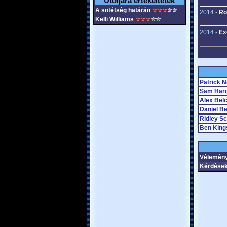
Utoljára értékeltétek
A sötétség határán
2014 -
Ro
Kelli Williams
2014 -
Ex
Patrick N
Sam Har
Alex Bel
Daniel B
Ridley Sc
Ben King
Vélemény
Kérdések