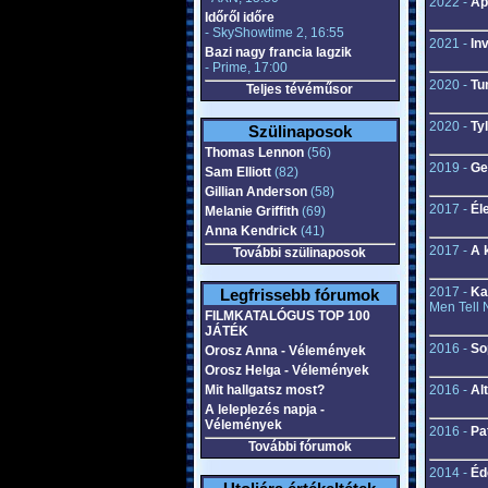
2022 -
Ap
Időről időre
- SkyShowtime 2, 16:55
2021 -
In
Bazi nagy francia lagzik
- Prime, 17:00
2020 -
Tu
Teljes tévéműsor
2020 -
Ty
Szülinaposok
Thomas Lennon
(56)
2019 -
Ge
Sam Elliott
(82)
Gillian Anderson
(58)
2017 -
Él
Melanie Griffith
(69)
Anna Kendrick
(41)
2017 -
A 
További szülinaposok
2017 -
Ka
Legfrissebb fórumok
Men Tell 
FILMKATALÓGUS TOP 100
JÁTÉK
2016 -
So
Orosz Anna - Vélemények
Orosz Helga - Vélemények
Mit hallgatsz most?
2016 -
Al
A leleplezés napja -
Vélemények
2016 -
Pa
További fórumok
2014 -
Éd