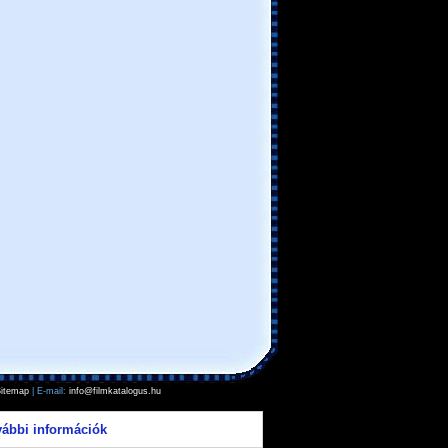
itemap
| E-mail:
info@filmkatalogus.hu
vábbi információk