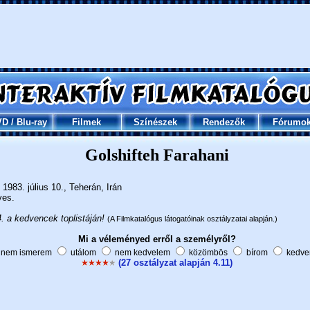
VD
/
Blu-ray
Filmek
Színészek
Rendezők
Fórumo
Golshifteh Farahani
1983. július 10., Teherán, Irán
ves.
. a kedvencek toplistáján!
(A Filmkatalógus látogatóinak osztályzatai alapján.)
Mi a véleményed erről a személyről?
nem ismerem
utálom
nem kedvelem
közömbös
bírom
kedve
(27 osztályzat alapján 4.11)