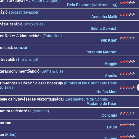
ám sárkánya
(My Father's Dragon)
Dela Elevator
(szinkronhang)
vázió
sorozat
(Invasion)
Aneesha Malik
néziai terápia
(Arab Blues)
Selma Derwich
ler Rake: A kimenekítés
(Extraction)
Nik Khan
n: Lock
sorozat
Yasamin Madrani
etrevalók
(The Upside)
Maggie
karácsony mentőakció
(Santa & Cie)
Amélie
rib-tenger kalózai: Salazar bosszúja
(Pirates of the Caribbean: Dead
No Tales)
Haifaa Meni
phie csínytevései és viszontagságai
(Les malheurs de Sophie)
Madame de Réan
tamira felfedezése
(Altamira)
Conchita
terson
Laura
en
(Eden)