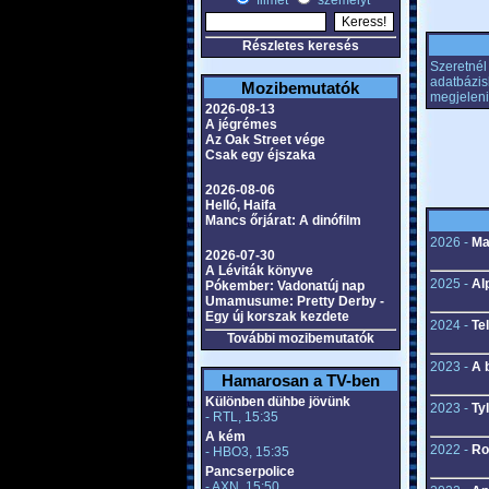
filmet
személyt
Részletes keresés
Szeretnél 
adatbázis
Mozibemutatók
megjeleni
2026-08-13
A jégrémes
Az Oak Street vége
Csak egy éjszaka
2026-08-06
Helló, Haifa
Mancs őrjárat: A dinófilm
2026 -
Ma
2026-07-30
A Léviták könyve
2025 -
Al
Pókember: Vadonatúj nap
Umamusume: Pretty Derby -
Egy új korszak kezdete
2024 -
Te
További mozibemutatók
2023 -
A 
Hamarosan a TV-ben
Különben dühbe jövünk
2023 -
Ty
- RTL, 15:35
A kém
2022 -
Ro
- HBO3, 15:35
Pancserpolice
- AXN, 15:50