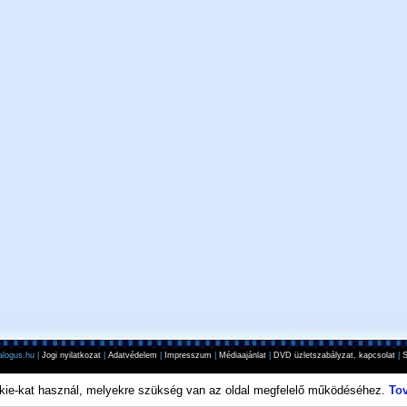
logus.hu |
Jogi nyilatkozat
|
Adatvédelem
|
Impresszum
|
Médiaajánlat
|
DVD üzletszabályzat, kapcsolat
|
S
kie-kat használ, melyekre szükség van az oldal megfelelő működéséhez.
To