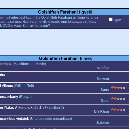
Golshifteh Farahani figyelő
e-mail értesítést kapni, ha Golshifteh Farahani új filmje kerül az
Igen
ba, hazai mozikba, valamelyik tévéadó épp lejátssza azt, vagy
k DVD-n vagy Blu-ray lemezen?
Golshifteh Farahani filmek
tchbox
(Matchbox the Movie)
színész
pha
Maman
ll Vilmos
(William Tell)
Suna
boszorkány
(Roqya)
Nour
ler Rake: A kimenekítés 2.
(Extraction 2)
Nik Khan
mantikus vígjáték
(Une comédie romantique)
Salomé