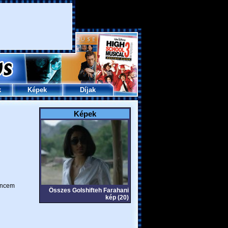
k
Képek
Díjak
Képek
ncem
Összes Golshifteh Farahani
kép (20)