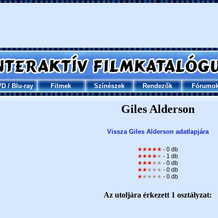
VD
/
Blu-ray
Filmek
Színészek
Rendezők
Fórumo
Giles Alderson
Vissza Giles Alderson adatlapjára
- 0 db
- 1 db
- 0 db
- 0 db
- 0 db
Az utoljára érkezett 1 osztályzat: