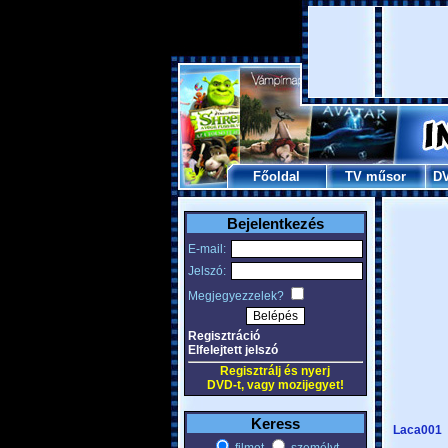
Főoldal
TV műsor
D
Bejelentkezés
E-mail:
Jelszó:
Megjegyezzelek?
Regisztráció
Elfelejtett jelszó
Regisztrálj és nyerj
DVD-t, vagy mozijegyet!
Keress
Laca001