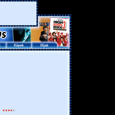
k
Képek
Díjak