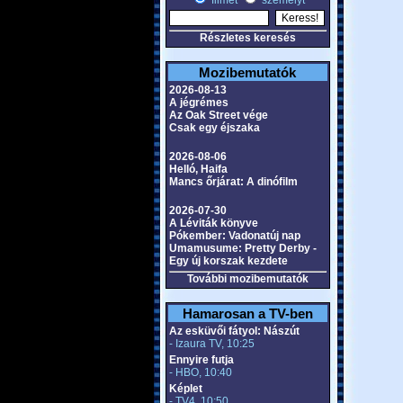
filmet
személyt
Részletes keresés
Mozibemutatók
2026-08-13
A jégrémes
Az Oak Street vége
Csak egy éjszaka
2026-08-06
Helló, Haifa
Mancs őrjárat: A dinófilm
2026-07-30
A Léviták könyve
Pókember: Vadonatúj nap
Umamusume: Pretty Derby -
Egy új korszak kezdete
További mozibemutatók
Hamarosan a TV-ben
Az esküvői fátyol: Nászút
- Izaura TV, 10:25
Ennyire futja
- HBO, 10:40
Képlet
- TV4, 10:50