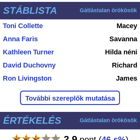
STÁBLISTA
Gátlástalan örökösök
Toni Collette
Macey
Anna Faris
Savanna
Kathleen Turner
Hilda néni
David Duchovny
Richard
Ron Livingston
James
További szereplők mutatása
ÉRTÉKELÉS
Gátlástalan örökösök
2.9
pont
(
46 s%
)