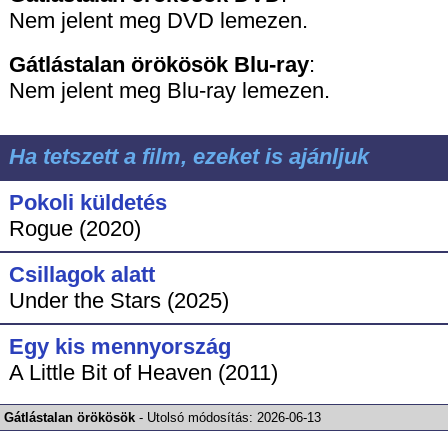
Nem jelent meg DVD lemezen.
Gátlástalan örökösök
Blu-ray
:
Nem jelent meg Blu-ray lemezen.
Ha tetszett a film, ezeket is ajánljuk
Pokoli küldetés
Rogue (2020)
Csillagok alatt
Under the Stars (2025)
Egy kis mennyország
A Little Bit of Heaven (2011)
Gátlástalan örökösök
-
Utolsó módosítás:
2026-06-13