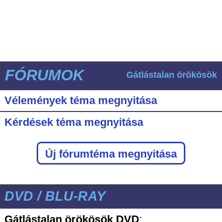
FÓRUMOK
Gátlástalan örökösök
Vélemények téma megnyitása
Kérdések téma megnyitása
Új fórumtéma megnyitása
DVD / BLU-RAY
Gátlástalan örökösök DVD
: