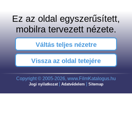
Ez az oldal egyszerűsített,
mobilra tervezett nézete.
Váltás teljes nézetre
Vissza az oldal tetejére
Copyright © 2005-2026, www.FilmKatalogus.hu
|
|
Jogi nyilatkozat
Adatvédelem
Sitemap