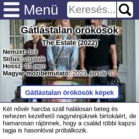
Menü
Gátlástalan örökösök
The Estate
(2022)
Nemzet:
brit
Stílus:
vígjáték
Hossz:
91
perc
Magyar mozibemutató:
2023. január 5.
Gátlástalan örökösök képek
Két nővér harcba száll halálosan beteg és
nehezen kezelhető nagynénjüknek birtokáért, de
hamarosan rájönnek, hogy a család többi kapzsi
tagja is hasonlóval próbálkozik.