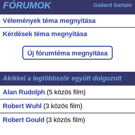
FÓRUMOK
Gailard Sartain
Vélemények téma megnyitása
Kérdések téma megnyitása
Új fórumtéma megnyitása
Akikkel a legtöbbször együtt dolgozott
Alan Rudolph
(5 közös film)
Robert Wuhl
(3 közös film)
Robert Gould
(3 közös film)