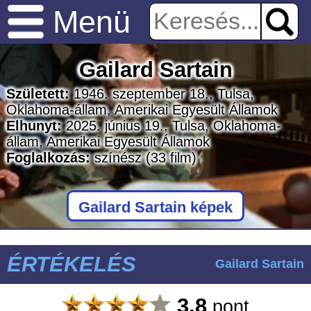
Menü
Gailard Sartain
Született:
1946. szeptember 18., Tulsa,
Oklahoma-állam, Amerikai Egyesült Államok
Elhunyt:
2025. június 19., Tulsa, Oklahoma-
állam, Amerikai Egyesült Államok
Foglalkozás:
színész
(33 film)
Gailard Sartain képek
ÉRTÉKELÉS
Gailard Sartain
3.8
pont