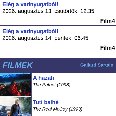
Elég a vadnyugatból!
2026. augusztus 13. csütörtök, 12:35
Film4
Elég a vadnyugatból!
2026. augusztus 14. péntek, 06:45
Film4
FILMEK
Gailard Sartain
A hazafi
The Patriot (1998)
Tuti balhé
The Real McCoy (1993)