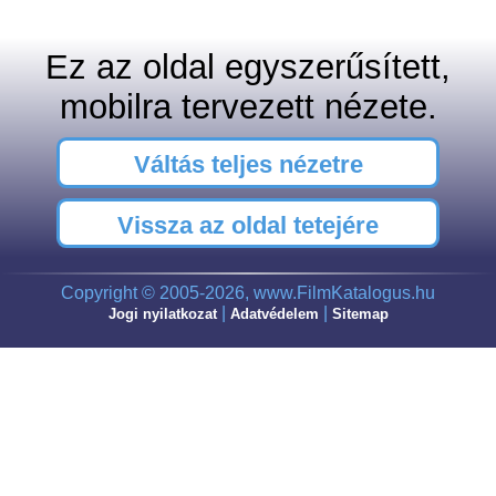
Ez az oldal egyszerűsített,
mobilra tervezett nézete.
Váltás teljes nézetre
Vissza az oldal tetejére
Copyright © 2005-2026, www.FilmKatalogus.hu
|
|
Jogi nyilatkozat
Adatvédelem
Sitemap