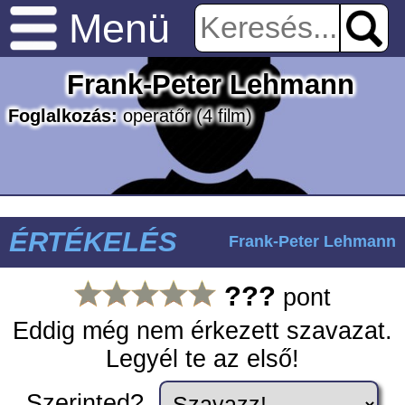
Menü
Frank-Peter Lehmann
Foglalkozás:
operatőr
(4 film)
ÉRTÉKELÉS
Frank-Peter Lehmann
???
pont
Eddig még nem érkezett szavazat.
Legyél te az első!
Szerinted?