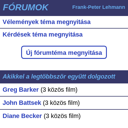
FÓRUMOK
Frank-Peter Lehmann
Vélemények téma megnyitása
Kérdések téma megnyitása
Új fórumtéma megnyitása
Akikkel a legtöbbször együtt dolgozott
Greg Barker
(3 közös film)
John Battsek
(3 közös film)
Diane Becker
(3 közös film)