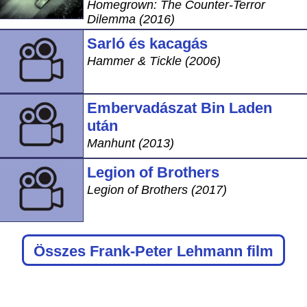
Homegrown: The Counter-Terror
Dilemma (2016)
Sarló és kacagás
Hammer & Tickle (2006)
Embervadászat Bin Laden
után
Manhunt (2013)
Legion of Brothers
Legion of Brothers (2017)
Összes Frank-Peter Lehmann film