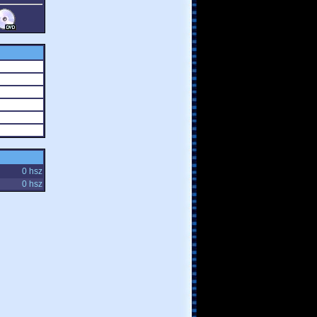
0 hsz
0 hsz