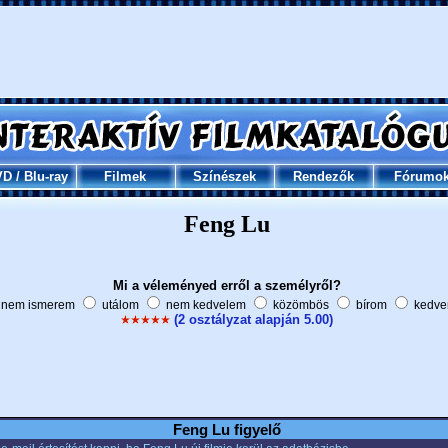
VD
/
Blu-ray
Filmek
Színészek
Rendezők
Fórumo
Feng Lu
Mi a véleményed erről a személyről?
nem ismerem
utálom
nem kedvelem
közömbös
bírom
kedve
(2 osztályzat alapján 5.00)
Feng Lu figyelő