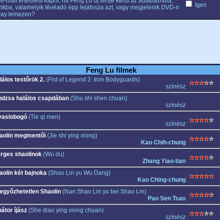
e-mail értesítést kapni, ha Feng Lu új filmje kerül az adatbázisba,
Igen
ikba, valamelyik tévéadó épp lejátssza azt, vagy megjelenik DVD-n
ray lemezen?
Feng Lu filmek
lálos testőrök 2.
(Fist of Legend 2: Iron Bodyguards)
színész
ndzsa halálos csapdában
(Shu shi shen chuan)
színész
vaslobogó
(Tie qi men)
színész
aolin megmentői
(Jie shi ying xiong)
Kao Chih-chung
rges shaolinok
(Wu du)
Zhang Yiao-tian
aolin két bajnoka
(Shao Lin yu Wu Dang)
Kao Ching-chung
legyőzhetetlen Shaolin
(Nan Shao Lin yu bei Shao Lin)
Pao Sen Tsao
átor íjász
(She diao ying xiong chuan)
színész