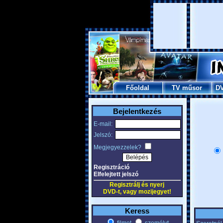
Főoldal
TV műsor
D
Bejelentkezés
E-mail:
Jelszó:
Megjegyezzelek?
Regisztráció
Elfelejtett jelszó
Regisztrálj és nyerj
DVD-t, vagy mozijegyet!
Keress