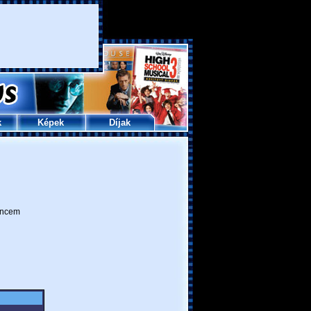
k
Képek
Díjak
ncem