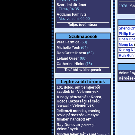
Szerelmi történet
1976 -
Sh
- Film4, 04:35
Addams Family 2
- Moziverzum, 05:00
Teljes tévéműsor
Sheng Ch
Philip Kw
Szülinaposok
Cheh Ch
Vera Farmiga
(53)
Meng Lo
(
Michelle Yeoh
(64)
Kuang Ni
Dan Castellaneta
(62)
Run Run
Leland Orser
(66)
Catherine Hicks
(75)
További szülinaposok
Vélemény
Kérdések
Legfrissebb fórumok
101 dolog, amit emberből
szedtek ki - Vélemények
A nagy pénzrablás: Korea,
Közös Gazdasági Térség
- Vélemények
(sorozat)
Jellemző mondat, esetleg
rövid párbeszéd - melyik
filmben hangzott el?
Ray Donovan
-
(sorozat)
Vélemények
Minden lében két kanál
(sorozat)