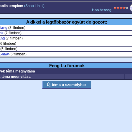
aolin templom
(Shao Lin si)
Hoo herceg
Akikkel a legtöbbször együtt dolgozott:
iang
(8 filmben)
ok
(7 filmben)
ang
(7 filmben)
6 filmben)
(5 filmben)
 Shaw
(5 filmben)
Feng Lu fórumok
ek téma megnyitása
 téma megnyitása