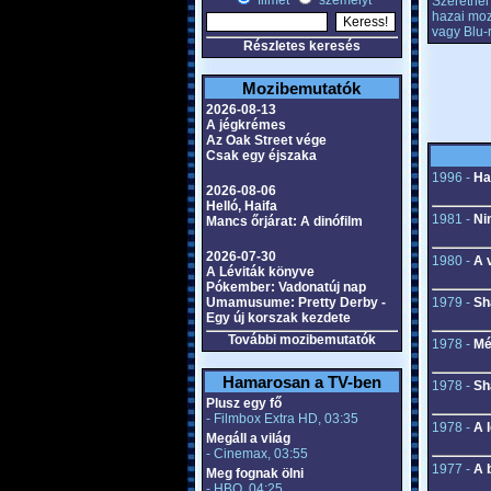
filmet
személyt
Szeretnél 
hazai moz
vagy Blu-
Részletes keresés
Mozibemutatók
2026-08-13
A jégkrémes
Az Oak Street vége
Csak egy éjszaka
1996 -
Ha
2026-08-06
Helló, Haifa
1981 -
Ni
Mancs őrjárat: A dinófilm
2026-07-30
1980 -
A 
A Léviták könyve
Pókember: Vadonatúj nap
Umamusume: Pretty Derby -
1979 -
Sh
Egy új korszak kezdete
További mozibemutatók
1978 -
Mé
Hamarosan a TV-ben
1978 -
Sh
Plusz egy fő
- Filmbox Extra HD, 03:35
1978 -
A 
Megáll a világ
- Cinemax, 03:55
1977 -
A b
Meg fognak ölni
- HBO, 04:25