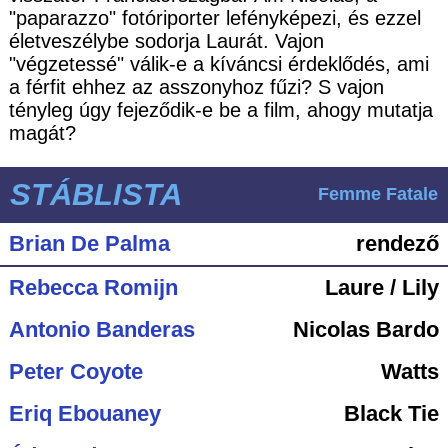
"paparazzo" fotóriporter lefényképezi, és ezzel
életveszélybe sodorja Laurát. Vajon
"végzetessé" válik-e a kíváncsi érdeklődés, ami
a férfit ehhez az asszonyhoz fűzi? S vajon
tényleg úgy fejeződik-e be a film, ahogy mutatja
magát?
STÁBLISTA
Femme Fatale
Brian De Palma
rendező
Rebecca Romijn
Laure / Lily
Antonio Banderas
Nicolas Bardo
Peter Coyote
Watts
Eriq Ebouaney
Black Tie