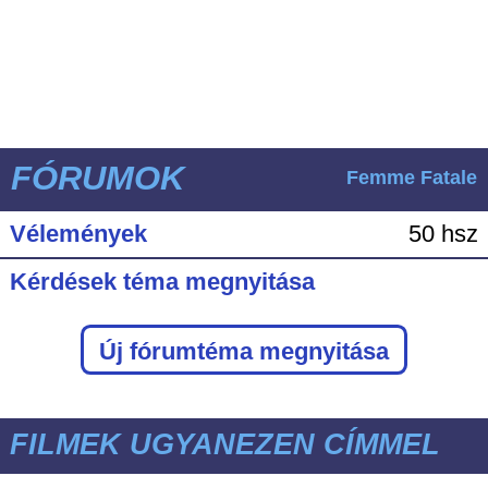
FÓRUMOK
Femme Fatale
Vélemények
50 hsz
Kérdések téma megnyitása
Új fórumtéma megnyitása
FILMEK UGYANEZEN CÍMMEL