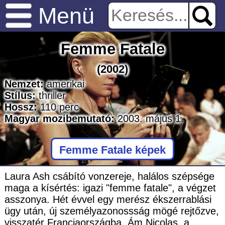
Menü
Femme Fatale
(2002)
Nemzet:
amerikai
Stílus:
thriller
Hossz:
110
perc
Magyar mozibemutató:
2003. május 1.
Femme Fatale képek
Laura Ash csábító vonzereje, halálos szépsége
maga a kísértés: igazi "femme fatale", a végzet
asszonya. Hét évvel egy merész ékszerrablási
ügy után, új személyazonossság mögé rejtőzve,
visszatér Franciaországba. Ám Nicolas, a