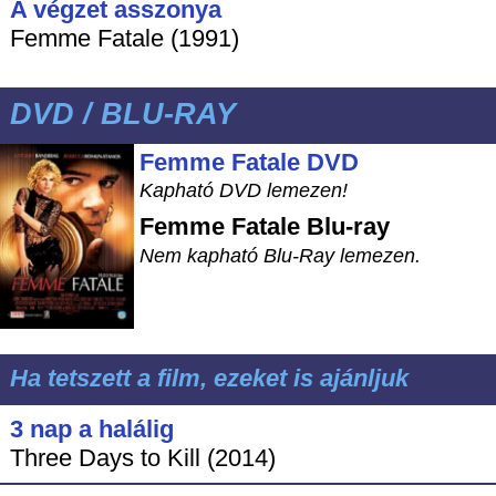
A végzet asszonya
Femme Fatale (1991)
DVD / BLU-RAY
Femme Fatale DVD
Kapható DVD lemezen!
Femme Fatale
Blu-ray
Nem kapható Blu-Ray lemezen.
Ha tetszett a film, ezeket is ajánljuk
3 nap a halálig
Three Days to Kill (2014)