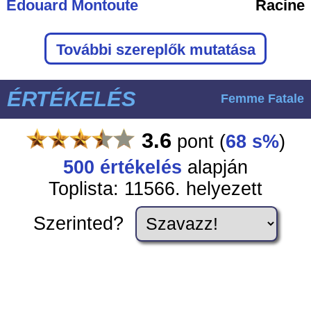
Édouard Montoute
Racine
További szereplők mutatása
ÉRTÉKELÉS
Femme Fatale
3.6
pont
(
68 s%
)
500
értékelés
alapján
Toplista: 11566. helyezett
Szerinted?